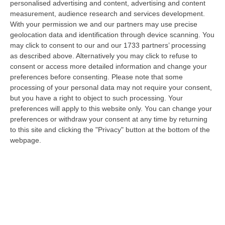
personalised advertising and content, advertising and content
specializzata nella c…
measurement, audience research and services development.
09 Agosto, 11:59
With your permission we and our partners may use precise
geolocation data and identification through device scanning. You
È Morto Massimiliano Cencelli, Fu Ideatore Dell’omonimo
may click to consent to our and our 1733 partners’ processing
“manuale”
as described above. Alternatively you may click to refuse to
“ROMA E’ morto a Roma ieri pomeriggio Massimiliano Cencelli, aveva 90
consent or access more detailed information and change your
anni. Funzionario della Democrazia Cristiana degli anni ’60, divenne f…
preferences before consenting.
Please note that some
09 Agosto, 10:43
processing of your personal data may not require your consent,
but you have a right to object to such processing. Your
Antonino Scopelliti, Il “giudice Solo” Contro Le Mafie. L’agguato
preferences will apply to this website only. You can change your
Nel 1991 E Il Patto Tra ‘ndrangheta E Cosa Nostra
preferences or withdraw your consent at any time by returning
to this site and clicking the "Privacy" button at the bottom of the
“REGGIO CALABRIA Era una calda giornata, tipica dell’estate calabrese. Il
webpage.
“giudice solo”, come era stato ribattezzato, Antonino Scopelliti…
09 Agosto, 10:31
Vinitaly A Reggio, Caligiuri: «Una Calabria Straordinaria Che
Merita Di Essere Rappresentata Nel Modo Giusto»
“REGGIO CALABRIA Due giorni di vino, storia ed esposizioni delle
eccellenze calabresi. Tutto in «un territorio che è meraviglioso, sul
lungo…