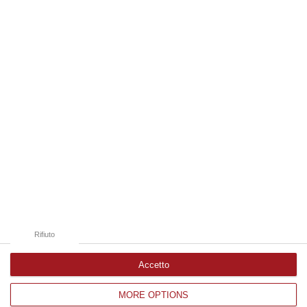
09 Agosto, 10:12
Edizioni provinciali
Catanzaro
Cosenza
Vibo Valentia
Reggio Calabria
Crotone
Rifiuto
Accetto
MORE OPTIONS