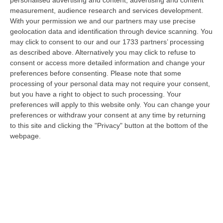
personalised advertising and content, advertising and content
“CATANZARO «Con un importante finanziamento di 800 mila euro, si potrà
measurement, audience research and services development.
dare avvio agli attesi lavori di ristrutturazione della Basilica dell…
With your permission we and our partners may use precise
07 Agosto, 22:02
geolocation data and identification through device scanning. You
may click to consent to our and our 1733 partners’ processing
Renzi: «Conte? Sarebbe Delittuoso Vannaccizzare La Coalizione»
as described above. Alternatively you may click to refuse to
consent or access more detailed information and change your
“ROMA «Conte sta giocando la sua partita, vedremo se le primarie si
preferences before consenting.
Please note that some
faranno, quando e con che formato, se a due Conte-Schlein o se ci
processing of your personal data may not require your consent,
sarann…
but you have a right to object to such processing. Your
07 Agosto, 21:35
preferences will apply to this website only. You can change your
preferences or withdraw your consent at any time by returning
Meteo, Altri 10 Giorni Di Caldo Estremo
to this site and clicking the "Privacy" button at the bottom of the
“ROMA La tregua varrà fino a domani: dopo il record di ieri con il bollino
webpage.
rosso per tutte le 27 città monitorate e oggi con 26 allerte mass…
07 Agosto, 20:33
Torna In Calabria: OSM Cerca Professionisti Calabresi Che Vivono
Al Nord E Che Hanno Voglia Di Rientrare Nella Terra Di Origine
“Se per anni lasciare la Calabria è stata una scelta quasi obbligata oggi è
possibile fare un’inversione di marcia grazie ad OSM Centro Cala…