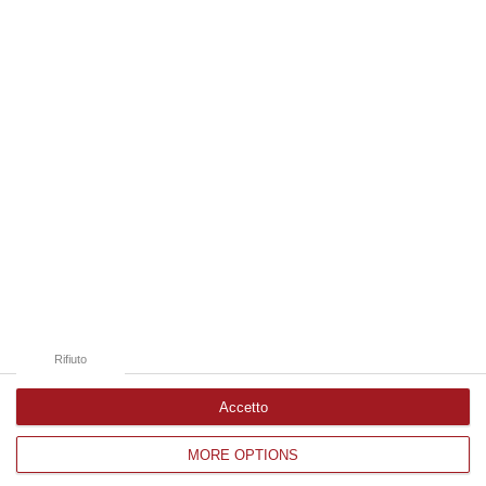
07 Agosto, 20:24
Edizioni provinciali
Catanzaro
Cosenza
Vibo Valentia
Reggio Calabria
Crotone
Rifiuto
Accetto
MORE OPTIONS
Corriere delle Calabria è una testata giornalistica di News&Com S.r.l