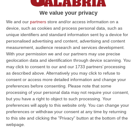
profili delle 335 vittime, tra cui quattro
We value your privacy
calabresi
We and our
partners
store and/or access information on a
Pubblicato il: 24/03/24 – 9:08
device, such as cookies and process personal data, such as
unique identifiers and standard information sent by a device for
personalised advertising and content, advertising and content
measurement, audience research and services development.
ULTIME DAL CORRIERE DELLA CALABRIA
With your permission we and our partners may use precise
geolocation data and identification through device scanning. You
Sanità, La “stretta” Sui Conti: Più Controlli, Bilanci Digitali E Regole
may click to consent to our and our 1733 partners’ processing
Uniche Per Tutte Le Aziende
as described above. Alternatively you may click to refuse to
“CATANZARO Digitalizzazione dei processi amministrativi, controllo di
consent or access more detailed information and change your
gestione uniforme in tutte le aziende sanitarie e rafforzamento dei si…
preferences before consenting.
Please note that some
07 Agosto, 6:32
processing of your personal data may not require your consent,
but you have a right to object to such processing. Your
Stabilimenti Balneari Al Setaccio Della Gdf Nel Crotonese:
preferences will apply to this website only. You can change your
preferences or withdraw your consent at any time by returning
Accertati Ampliamenti Abusivi E Carenze Igieniche
to this site and clicking the "Privacy" button at the bottom of the
“CROTONE Nell’ambito di una serie di attività disposte dal Reparto
webpage.
Operativo Aeronavale di Vibo Valentia finalizzate alla tutela del
demanio…