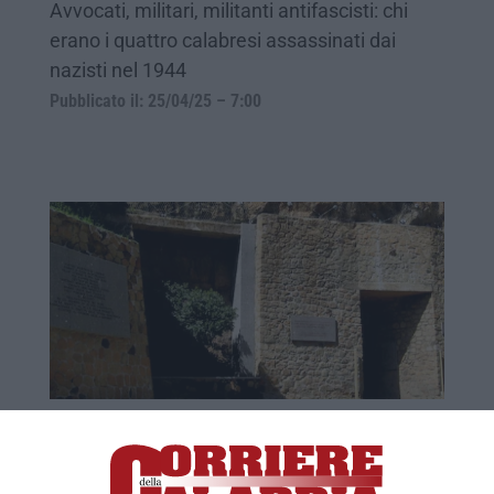
Avvocati, militari, militanti antifascisti: chi
erano i quattro calabresi assassinati dai
nazisti nel 1944
Pubblicato il: 25/04/25 – 7:00
L’eccidio delle Fosse Ardeatine, un dolore
che non si dimentica
Due storici hanno ricostruito uno per uno i