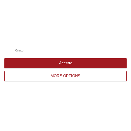
06 Agosto, 20:49
Edizioni provinciali
Catanzaro
Cosenza
Rifiuto
Vibo Valentia
Accetto
Reggio Calabria
MORE OPTIONS
Crotone
Corriere delle Calabria è una testata giornalistica di News&Com S.r.l