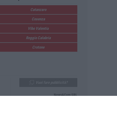
Catanzaro
Cosenza
Vibo Valentia
Reggio Calabria
Crotone
Vuoi fare pubblicità?
News&Com SRL
Telefono:
0968-53665
Email:
newsandcom@gmail.com