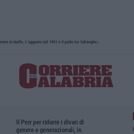
Antonino Scopelliti, il “giudice solo” contro le mafie. L’agguato nel 1991 e il patto tra ‘ndrangheta e Cosa nostra
Il Pnrr per ridurre i divari di
genere e generazionali, in