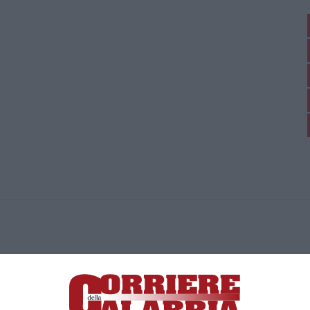
ica di News&Com S.r.l ©2012-
-2026. Tutti i diritti riservati.
ia, Lamezia Terme (CZ)
irettore responsabile Paola Militano |
Privacy