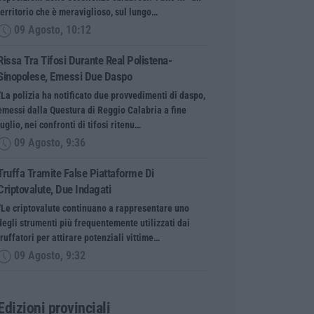
territorio che è meraviglioso, sul lungo…
09 Agosto, 10:12
Rissa Tra Tifosi Durante Real Polistena-
Sinopolese, Emessi Due Daspo
“La polizia ha notificato due provvedimenti di daspo,
emessi dalla Questura di Reggio Calabria a fine
luglio, nei confronti di tifosi ritenu…
09 Agosto, 9:36
Truffa Tramite False Piattaforme Di
Criptovalute, Due Indagati
“Le criptovalute continuano a rappresentare uno
degli strumenti più frequentemente utilizzati dai
truffatori per attirare potenziali vittime…
09 Agosto, 9:32
Edizioni provinciali