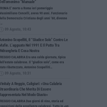
Dell’omonimo “manuale”
“ROMA E’ morto a Roma ieri pomeriggio
Massimiliano Cencelli, aveva 90 anni. Funzionario
della Democrazia Cristiana degli anni ’60, divenne
f…
09 Agosto, 10:43
Antonino Scopelliti, Il “giudice Solo” Contro Le
Mafie. L’agguato Nel 1991 E Il Patto Tra
‘ndrangheta E Cosa Nostra
“REGGIO CALABRIA Era una calda giornata, tipica
dell’estate calabrese. Il “giudice solo”, come era
stato ribattezzato, Antonino Scopelliti…
09 Agosto, 10:31
Vinitaly A Reggio, Caligiuri: «Una Calabria
Straordinaria Che Merita Di Essere
Rappresentata Nel Modo Giusto»
“REGGIO CALABRIA Due giorni di vino, storia ed
esposizioni delle eccellenze calabresi. Tutto in «un