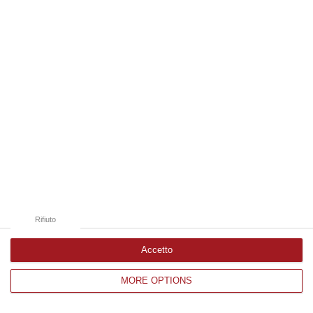
Edizioni provinciali
Catanzaro
Cosenza
Vibo Valentia
Reggio Calabria
Crotone
Rifiuto
Accetto
MORE OPTIONS
Corriere delle Calabria è una testata giornalistica di News&Com S.r.l
©2012-
-2026. Tutti i diritti riservati.