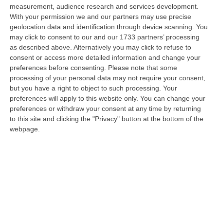
08 Agosto, 20:47
measurement, audience research and services development.
With your permission we and our partners may use precise
Pride, La “prima Volta” Dell’onda Arcobaleno A Catanzaro. In
geolocation data and identification through device scanning. You
Migliaia In Marcia Per I Diritti E La Libertà – FOTO
may click to consent to our and our 1733 partners’ processing
as described above. Alternatively you may click to refuse to
“CATANZARO Una prima volta destinata a lasciare un segno nella storia
consent or access more detailed information and change your
della città. Catanzaro oggi celebra il suo primo Pride: colori, musica…
preferences before consenting.
Please note that some
08 Agosto, 19:38
processing of your personal data may not require your consent,
but you have a right to object to such processing. Your
«Per Riaprire Hormuz Stop Ad Attacchi E Sanzioni»
preferences will apply to this website only. You can change your
“ROMA Per la riapertura dello Stretto di Hormuz l’Iran chiede agli Stati
preferences or withdraw your consent at any time by returning
Uniti di revocare il blocco navale e le sanzioni contro l’Iran, di…
to this site and clicking the "Privacy" button at the bottom of the
webpage.
08 Agosto, 19:27
Diamante, Ecco L’ordinanza Sul Divieto Per I 14enni In Strada
Senza Accompagnamento
“DIAMANTE (COSENZA) Tutela dei minori, contrasto ai fenomeni di
disagio e devianza minorile, sicurezza e decoro urbano, fruizione serena
del…
08 Agosto, 18:40