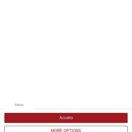
laurea magistrale in Medicina e Chirurgia, Odontoiatria e Protesi den…
06 Agosto, 20:49
Edizioni provinciali
Catanzaro
Cosenza
Vibo Valentia
Reggio Calabria
Crotone
Rifiuto
Accetto
MORE OPTIONS