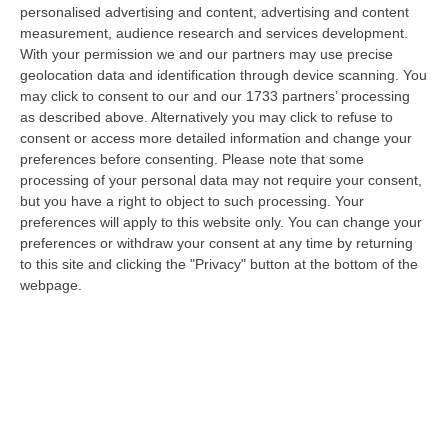
Operativo Aeronavale di Vibo Valentia finalizzate alla tutela del
personalised advertising and content, advertising and content
demanio…
measurement, audience research and services development.
With your permission we and our partners may use precise
07 Agosto, 6:18
geolocation data and identification through device scanning. You
may click to consent to our and our 1733 partners’ processing
Calabria, Nasce Il “Circuito Dell’ospitalità E Dell’offerta Ricettiva”:
as described above. Alternatively you may click to refuse to
Una Rete Del Turismo Di Qualità
consent or access more detailed information and change your
“CATANZARO La Regione Calabria punta a consolidare il suo nuovo
preferences before consenting.
Please note that some
posizionamento turistico con uno strumento che premia la qualità
processing of your personal data may not require your consent,
dell’accogl…
but you have a right to object to such processing. Your
07 Agosto, 6:10
preferences will apply to this website only. You can change your
preferences or withdraw your consent at any time by returning
Sistema Bibliotecario Vibonese, La Dura Replica Di Soriano E
to this site and clicking the "Privacy" button at the bottom of the
Romeo: «Il Fallimento È Di Chi Ha Staccato La Spina»
webpage.
“VIBO VALENTIA «In queste ore si stanno susseguendo dichiarazioni e
prese di posizione sul futuro del Sistema Bibliotecario Vibonese.
Compre…
06 Agosto, 22:18
Laurea In Medicina, Arriva Il Decreto: Aumentano I Posti
“ROMA Aumentano i posti disponibili per l’immatricolazione ai corsi di