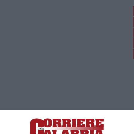
ica di News&Com S.r.l ©2012-
-2026. Tutti i diritti riservati.
ia, Lamezia Terme (CZ)
irettore responsabile Paola Militano |
Privacy