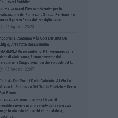
Dei Lavori Pubblici
“ROMA Va avanti l’iter autorizzativo per la
realizzazione del Ponte sullo Stretto. Per domani è
atteso il parere finale del Consiglio Superi…
05 Agosto, 23:23
Accoltella Coetaneo Alla Gola Durante Un
Litigio, Arrestato Sessantenne
“MAMMOLA Un sessantenne, F.S., originario della
piana di Gioia Tauro, è stato arrestato dai
carabinieri a Cinquefrondi perché accusato del t…
05 Agosto, 22:07
Ciclovia Dei Parchi Della Calabria: Al Via La
Messa In Sicurezza Del Tratto Fabrizia – Serra
San Bruno
“SERRA SAN BRUNO Partono i lavori di
riqualificazione e miglioramento della sicurezza
lungo la Ciclovia dei Parchi della Calabria,
concentra…