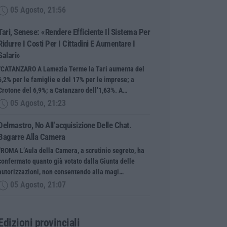
05 Agosto, 21:56
Tari, Senese: «Rendere Efficiente Il Sistema Per
Ridurre I Costi Per I Cittadini E Aumentare I
Salari»
“CATANZARO A Lamezia Terme la Tari aumenta del
6,2% per le famiglie e del 17% per le imprese; a
Crotone del 6,9%; a Catanzaro dell’1,63%. A…
05 Agosto, 21:23
Delmastro, No All’acquisizione Delle Chat.
Bagarre Alla Camera
“ROMA L’Aula della Camera, a scrutinio segreto, ha
confermato quanto già votato dalla Giunta delle
autorizzazioni, non consentendo alla magi…
05 Agosto, 21:07
Edizioni provinciali