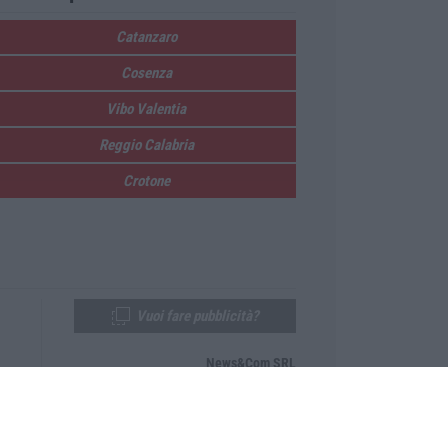
Catanzaro
Cosenza
Vibo Valentia
Reggio Calabria
Crotone
Vuoi fare pubblicità?
News&Com SRL
Telefono:
0968-53665
Email:
newsandcom@gmail.com