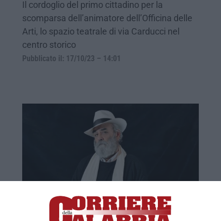
Il cordoglio del primo cittadino per la
scomparsa dell’animatore dell’Officina delle
Arti, lo spazio teatrale di via Carducci nel
centro storico
Pubblicato il: 17/10/23 – 14:01
Cosenza, l’Officina delle Arti non ha più il
suo Efesto: addio a Eduardo Tarsia