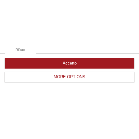
Edizioni provinciali
Catanzaro
Cosenza
Rifiuto
Vibo Valentia
Accetto
Reggio Calabria
MORE OPTIONS
Crotone
Corriere delle Calabria è una testata giornalistica di News&Com S.r.l
©2012-
-2026. Tutti i diritti riservati.