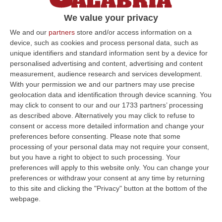
Il centro storico perde una delle più
We value your privacy
importanti figure della sua rinascita culturale
We and our
partners
store and/or access information on a
attraverso il teatro
device, such as cookies and process personal data, such as
Pubblicato il: 16/10/23 – 22:04
unique identifiers and standard information sent by a device for
personalised advertising and content, advertising and content
measurement, audience research and services development.
With your permission we and our partners may use precise
ULTIME DAL CORRIERE DELLA CALABRIA
geolocation data and identification through device scanning. You
may click to consent to our and our 1733 partners’ processing
Nasconde Droga Sotto Un Masso In Una Via Di Roccabernarda,
as described above. Alternatively you may click to refuse to
Denunciato Un Uomo
consent or access more detailed information and change your
preferences before consenting.
Please note that some
“PETILIA POLICASTRO Prosegue senza sosta l’attività di contrasto alla
processing of your personal data may not require your consent,
diffusione delle sostanze stupefacenti condotta dai Carabinieri della…
but you have a right to object to such processing. Your
09 Agosto, 7:55
preferences will apply to this website only. You can change your
preferences or withdraw your consent at any time by returning
Il Killer Nascosto Nel Buio E La «condanna A Morte» Decisa Dalla
to this site and clicking the "Privacy" button at the bottom of the
Cosca Scalise. Dieci Anni Fa L’omicidio Pagliuso
webpage.
“LAMEZIA TERME Un foro nella recinzione, un uomo nascosto nel buio e
tre colpi esplosi in appena due secondi. Francesco Pagliuso non ebbe