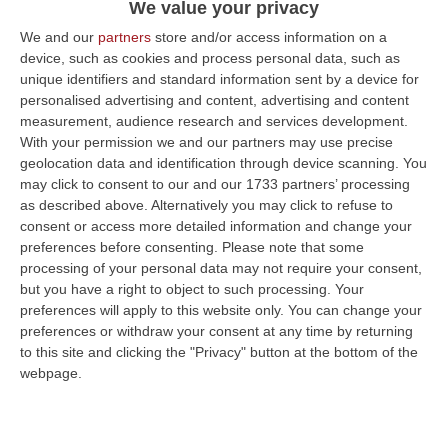
We value your privacy
Iniziativa a cura di Italia Nostra. Si tratta di un
We and our
partners
store and/or access information on a
volume rimasto inedito in lingua italiana per
device, such as cookies and process personal data, such as
unique identifiers and standard information sent by a device for
oltre tre secoli
personalised advertising and content, advertising and content
Pubblicato il: 26/06/24 – 14:51
measurement, audience research and services development.
With your permission we and our partners may use precise
geolocation data and identification through device scanning. You
may click to consent to our and our 1733 partners’ processing
as described above. Alternatively you may click to refuse to
consent or access more detailed information and change your
preferences before consenting.
Please note that some
processing of your personal data may not require your consent,
but you have a right to object to such processing. Your
preferences will apply to this website only. You can change your
preferences or withdraw your consent at any time by returning
to this site and clicking the "Privacy" button at the bottom of the
webpage.
Patrimonio culturale da valorizzare, nasce
il premio “Catanzaro Nostra”