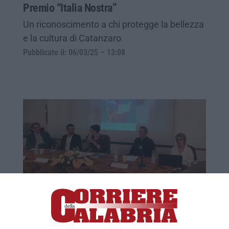
Premio “Italia Nostra”
Un riconoscimento a chi protegge la bellezza
e la cultura di Catanzaro
Pubblicato il: 06/03/25 – 13:08
Catanzaro, presentato in prima nazionale
il libro di Denis de Sainte-Marthe su
Cassiodoro