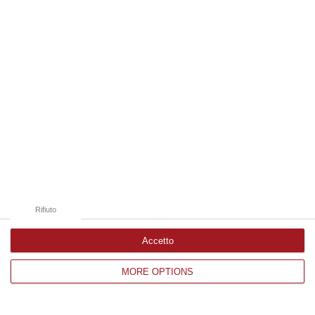
Edizioni provinciali
Catanzaro
Cosenza
Vibo Valentia
Reggio Calabria
Crotone
Rifiuto
Accetto
MORE OPTIONS
Corriere delle Calabria è una testata giornalistica di News&Com S.r.l
©2012-
-2026. Tutti i diritti riservati.
P.IVA. 03199620794, Via del mare 6/G, S.Eufemia, Lamezia Terme