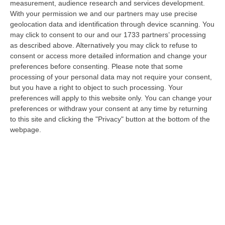
measurement, audience research and services development.
Trappole Vietate Per Catturare Fauna Selvatica, Ritirati A Un
With your permission we and our partners may use precise
geolocation data and identification through device scanning. You
“cacciatore” Di Fabrizia Cinque Fucili E 233 Munizioni
may click to consent to our and our 1733 partners’ processing
“FABRIZIA Nell’attività di contrasto al bracconaggio, i Carabinieri della
as described above. Alternatively you may click to refuse to
Stazione di Fabrizia, con il supporto dello Squadrone Eliportato “…
consent or access more detailed information and change your
07 Agosto, 15:04
preferences before consenting.
Please note that some
processing of your personal data may not require your consent,
«No Alla Cancellazione Della Legge Sulla Fusione Dei Comuni,
but you have a right to object to such processing. Your
Prima Si Ascoltino I Sindaci»
preferences will apply to this website only. You can change your
preferences or withdraw your consent at any time by returning
“REGGIO CALABRIA «Non si può sostenere che in Calabria ci siano troppi
to this site and clicking the "Privacy" button at the bottom of the
Comuni e che sia necessario favorire fusioni e gestione associata dei…
webpage.
07 Agosto, 15:03
Beni Culturali, Arrivano In Calabria 5,8 Milioni Di Euro. Ecco Gli
Interventi Previsti
“«In arrivo in Calabria 5.785.112 di euro per le annualità 2025-2027,
sbloccati ora in via definitiva, grazie al Piano Strategico “Grandi pr…
07 Agosto, 14:53