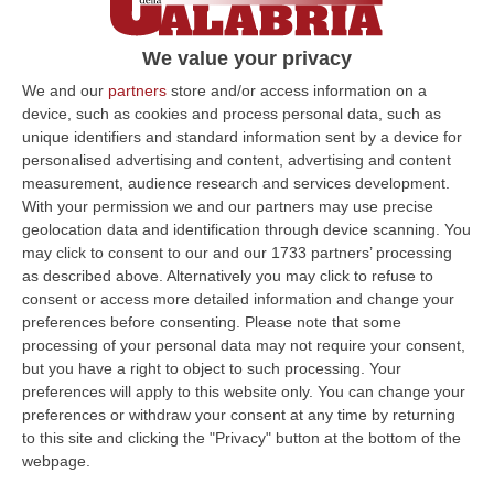
riparte la Mediterranea
De Capua, Moraci e Zimbalatti papabili
We value your privacy
candidati. Le critiche dei sindacati allo
We and our
partners
store and/or access information on a
Statuto già avanzate (e bocciate dal Tar) nel
device, such as cookies and process personal data, such as
unique identifiers and standard information sent by a device for
2013
personalised advertising and content, advertising and content
Pubblicato il: 23/06/22 – 22:20
measurement, audience research and services development.
With your permission we and our partners may use precise
geolocation data and identification through device scanning. You
may click to consent to our and our 1733 partners’ processing
ULTIME DAL CORRIERE DELLA CALABRIA
as described above. Alternatively you may click to refuse to
consent or access more detailed information and change your
Un’altra Tragedia Sulle Strade Vibonesi, Incidente Tra Zambrone E
preferences before consenting.
Please note that some
Briatico: Muore Una Donna, Diversi Feriti
processing of your personal data may not require your consent,
“VIBO VALENTIA Ancora sangue sulle strade vibonesi. Questa mattina un
but you have a right to object to such processing. Your
altro tragico incidente è avvenuto sulla ex statale 522 tra Zambrone e…
preferences will apply to this website only. You can change your
preferences or withdraw your consent at any time by returning
09 Agosto, 13:34
to this site and clicking the "Privacy" button at the bottom of the
webpage.
La Notte Del Mare Stasera Su Rai 2, La Calabria E Il Mediterraneo
Protagonisti Dal Castello Murat Di Pizzo