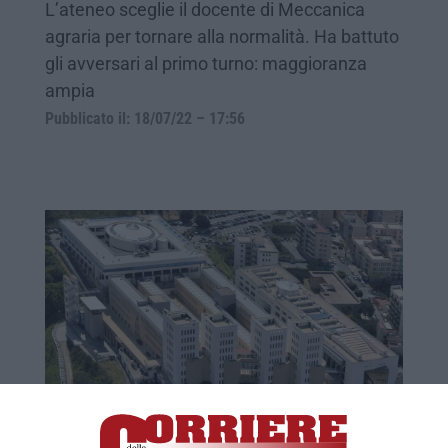
L’ateneo sceglie il docente di Meccanica
agraria per tornare alla normalità. Ha battuto
gli avversari al primo turno: maggioranza
ampia
Pubblicato il: 18/07/22 – 17:56
Sfida a tre per il rettorato e nuovo
tentativo di cambiare le regole. Da dove