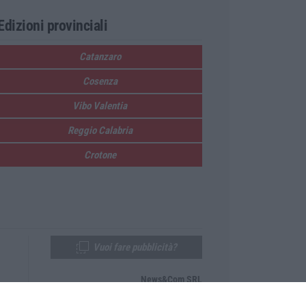
Edizioni provinciali
Catanzaro
Cosenza
Vibo Valentia
Reggio Calabria
Crotone
Vuoi fare pubblicità?
News&Com SRL