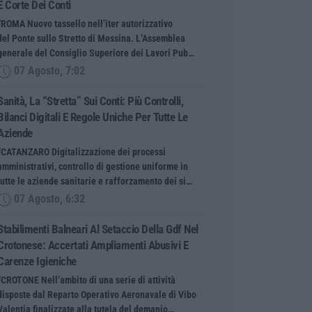
E Corte Dei Conti
“ROMA Nuovo tassello nell’iter autorizzativo
del Ponte sullo Stretto di Messina. L’Assemblea
generale del Consiglio Superiore dei Lavori Pub…
07 Agosto, 7:02
Sanità, La “stretta” Sui Conti: Più Controlli,
Bilanci Digitali E Regole Uniche Per Tutte Le
Aziende
“CATANZARO Digitalizzazione dei processi
amministrativi, controllo di gestione uniforme in
tutte le aziende sanitarie e rafforzamento dei si…
07 Agosto, 6:32
Stabilimenti Balneari Al Setaccio Della Gdf Nel
Crotonese: Accertati Ampliamenti Abusivi E
Carenze Igieniche
“CROTONE Nell’ambito di una serie di attività
disposte dal Reparto Operativo Aeronavale di Vibo
Valentia finalizzate alla tutela del demanio…