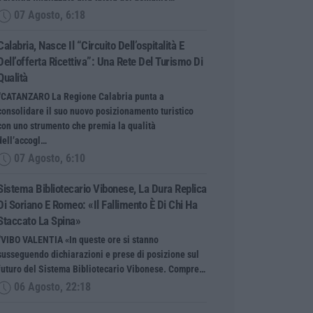
07 Agosto, 6:18
Calabria, Nasce Il “Circuito Dell’ospitalità E
Dell’offerta Ricettiva”: Una Rete Del Turismo Di
Qualità
“CATANZARO La Regione Calabria punta a
consolidare il suo nuovo posizionamento turistico
con uno strumento che premia la qualità
dell’accogl…
07 Agosto, 6:10
Sistema Bibliotecario Vibonese, La Dura Replica
Di Soriano E Romeo: «Il Fallimento È Di Chi Ha
Staccato La Spina»
“VIBO VALENTIA «In queste ore si stanno
susseguendo dichiarazioni e prese di posizione sul
futuro del Sistema Bibliotecario Vibonese. Compre…
06 Agosto, 22:18