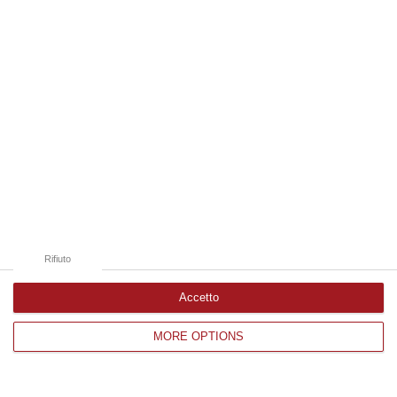
Edizioni provinciali
Catanzaro
Cosenza
Vibo Valentia
Reggio Calabria
Crotone
Rifiuto
Accetto
Corriere delle Calabria è una testata giornalistica di News&Com S.r.l
MORE OPTIONS
©2012-
-2026. Tutti i diritti riservati.
P.IVA. 03199620794, Via del mare 6/G, S.Eufemia, Lamezia Terme