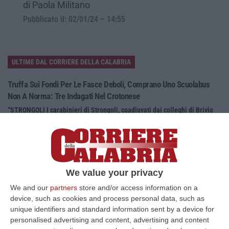
di Paola Militano
Pubblicato il: 02/01/24 – 14:55
ULTIME DAL CORRIERE DELLA CALABRIA
Truffa Sui Fondi Per Le Fasce Deboli, Comprano Uno Scuolabus
Non A Norma: Tre Indagati Nel Crotonese
“STRONGOLI I carabinieri di Strongoli, coadiuvati dai colleghi di Brivio
(Lecco), hanno notificato un avviso di conclusione delle indagini p…
06 Agosto, 10:04
«Un Mostro Utile Per Assolvere Tutti Gli Altri»: Khalid Condannato
A 11 Anni Per La Strage Di Cutro
We value your privacy
“CROTONE Undici anni di carcere e tre milioni di euro da pagare. È la
We and our
partners
store and/or access information on a
pena inflitta in primo grado a Khalid Arslan, uno dei cinque ragazzi c…
device, such as cookies and process personal data, such as
06 Agosto, 9:49
unique identifiers and standard information sent by a device for
personalised advertising and content, advertising and content
Giornata Enzo Tortora. La Camera Penale Di Cosenza: Dopo