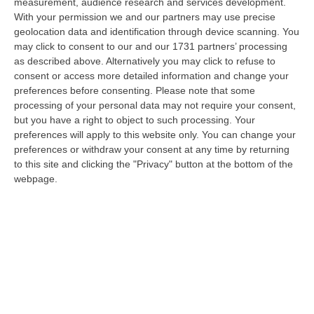
measurement, audience research and services development.
L’astensionismo, Una Campagna Di Alfabetizzazione
With your permission we and our partners may use precise
Costituzionale
geolocation data and identification through device scanning. You
may click to consent to our and our 1731 partners’ processing
“COSENZA Duro affondo della Camera penale di Cosenza dopo le
as described above. Alternatively you may click to refuse to
astensioni di Pd, Movimento 5 Stelle e Alleanza Verdi al voto per la
consent or access more detailed information and change your
istituzion…
preferences before consenting.
Please note that some
06 Agosto, 9:28
processing of your personal data may not require your consent,
but you have a right to object to such processing. Your
Pretende Soldi Per La Droga E Devasta Casa: Arrestato 44enne A
preferences will apply to this website only. You can change your
Crotone
preferences or withdraw your consent at any time by returning
“CROTONE La Polizia di Stato, nell’ambito dei servizi di controllo del
to this site and clicking the "Privacy" button at the bottom of the
territorio predisposti dal Questore della provincia di Crotone Renato…
webpage.
06 Agosto, 9:25
Basta Il Pensiero: Salvini Inventa Le Leggi E Il Sud Ubbidisce
“Ieri era una splendida mattinata di sole e il Ministro delle Infrastrutture
e dei Trasporti, Matteo Salvini, ha appena sventato l’ennesimo…
06 Agosto, 9:12