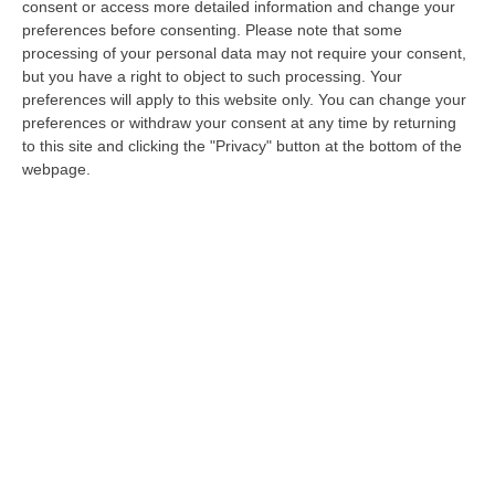
Intervenuti Vigili del fuoco da Salerno.
consent or access more detailed information and change your
preferences before consenting.
Please note that some
Vicinanza di Istituzioni e politici. Evacuate
processing of your personal data may not require your consent,
150 persone
but you have a right to object to such processing. Your
Pubblicato il: 07/08/21 – 12:37
preferences will apply to this website only. You can change your
preferences or withdraw your consent at any time by returning
to this site and clicking the "Privacy" button at the bottom of the
webpage.
Incendi, Pd: «Alla giunta regionale
chiederemo conto della mancata azione
preventiva»