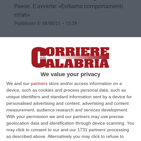
Paese. E avverte: «Evitiamo comportamenti
errati»
Pubblicato il: 08/08/21 – 15:29
We value your privacy
We and our
partners
store and/or access information on a
device, such as cookies and process personal data, such as
unique identifiers and standard information sent by a device for
personalised advertising and content, advertising and content
measurement, audience research and services development.
I roghi invadono Acri, Capalbo: «Un
With your permission we and our partners may use precise
disegno criminoso ordito da “bestie”»
geolocation data and identification through device scanning. You
may click to consent to our and our 1731 partners’ processing
Il sindaco non ha dubbi sulla natura dei roghi.
as described above. Alternatively you may click to refuse to