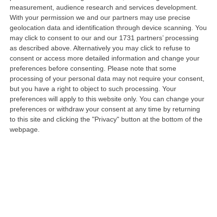
alla Calabria nell’ambito del piano assegnazioni del Dipartimento de…
measurement, audience research and services development.
With your permission we and our partners may use precise
06 Agosto, 8:56
geolocation data and identification through device scanning. You
may click to consent to our and our 1731 partners’ processing
Svolta Nell’Afam: I Diplomi Diventano Lauree E Lauree Magistrali
as described above. Alternatively you may click to refuse to
“ROMA Da ora in poi i diplomi accademici di primo livello rilasciati dalle
consent or access more detailed information and change your
istituzioni dell’Alta Formazione Artistica, Musicale e Coreutica…
preferences before consenting.
Please note that some
06 Agosto, 8:09
processing of your personal data may not require your consent,
but you have a right to object to such processing. Your
Depuratori E Illeciti Ambientali: Contestato Danno Erariale Da
preferences will apply to this website only. You can change your
600mila Euro Nel Catanzarese – VIDEO
preferences or withdraw your consent at any time by returning
to this site and clicking the "Privacy" button at the bottom of the
“CATANZARO La Procura regionale della Corte dei Conti della Calabria
webpage.
ha notificato a nove tra persone giuridiche e fisiche (tra cui tre funz…
06 Agosto, 7:57
Dl Sicurezza-Migranti Approvato Alla Camera: È Legge
“ROMA La Camera ha approvato in via definitiva il decreto legge
sicurezza-migranti con 165 voti a favore e 80 contro. Nel contenuto,
introdu…
06 Agosto, 7:38