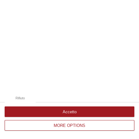
Edizioni provinciali
Catanzaro
Cosenza
Vibo Valentia
Reggio Calabria
Crotone
Rifiuto
Accetto
MORE OPTIONS
Corriere delle Calabria è una testata giornalistica di News&Com S.r.l
©2012-
-2026. Tutti i diritti riservati.