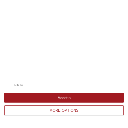
Edizioni provinciali
Catanzaro
Cosenza
Vibo Valentia
Reggio Calabria
Crotone
Rifiuto
Accetto
MORE OPTIONS
Corriere delle Calabria è una testata giornalistica di News&Com S.r.l
©2012-
-2026. Tutti i diritti riservati.
P.IVA. 03199620794, Via del mare 6/G, S.Eufemia, Lamezia Terme