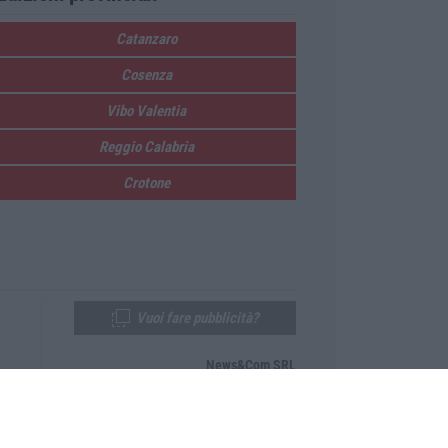
Catanzaro
Cosenza
Vibo Valentia
Reggio Calabria
Crotone
Vuoi fare pubblicità?
News&Com SRL
Telefono:
0968-53665
Email:
newsandcom@gmail.com