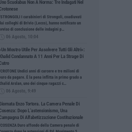
Uno Scuolabus Non A Norma: Tre Indagati Nel
Crotonese
“STRONGOLI I carabinieri di Strongoli, coadiuvati
dai colleghi di Brivio (Lecco), hanno notificato un
avviso di conclusione delle indagini p…
06 Agosto, 10:04
«Un Mostro Utile Per Assolvere Tutti Gli Altri»:
Khalid Condannato A 11 Anni Per La Strage Di
Cutro
“CROTONE Undici anni di carcere e tre milioni di
euro da pagare. È la pena inflitta in primo grado a
Khalid Arslan, uno dei cinque ragazzi c…
06 Agosto, 9:49
Giornata Enzo Tortora. La Camera Penale Di
Cosenza: Dopo L’astensionismo, Una
Campagna Di Alfabetizzazione Costituzionale
“COSENZA Duro affondo della Camera penale di
Cosenza dopo le astensioni di Pd, Movimento 5