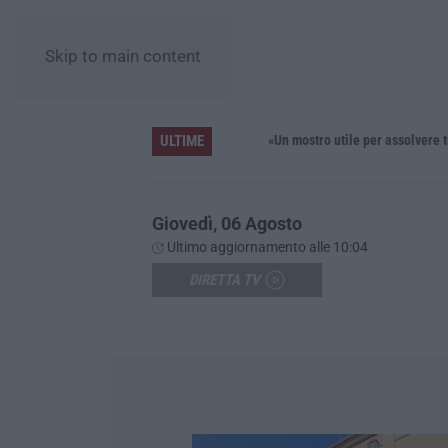
Skip to main content
ULTIME
Truffa sui fondi per le fasce deboli, comprano uno scuolabus non a norma: tre indagati nel Crotonese
«Un mostro utile per assolvere tutti gl
Giovedì, 06 Agosto
Ultimo aggiornamento alle 10:04
DIRETTA TV