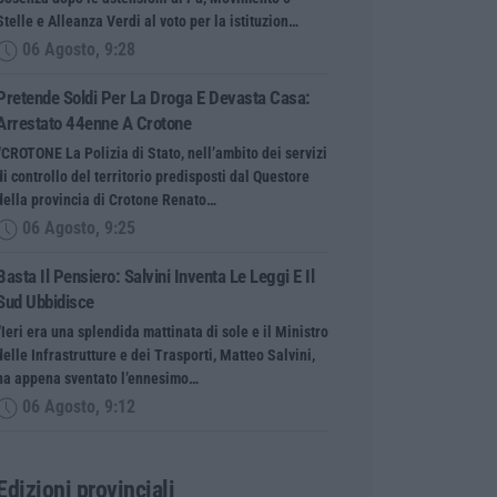
Stelle e Alleanza Verdi al voto per la istituzion…
06 Agosto, 9:28
Pretende Soldi Per La Droga E Devasta Casa:
Arrestato 44enne A Crotone
“CROTONE La Polizia di Stato, nell’ambito dei servizi
di controllo del territorio predisposti dal Questore
della provincia di Crotone Renato…
06 Agosto, 9:25
Basta Il Pensiero: Salvini Inventa Le Leggi E Il
Sud Ubbidisce
“Ieri era una splendida mattinata di sole e il Ministro
delle Infrastrutture e dei Trasporti, Matteo Salvini,
ha appena sventato l’ennesimo…
06 Agosto, 9:12
Edizioni provinciali