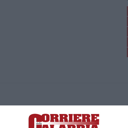
ica di News&Com S.r.l ©2012-
-2026. Tutti i diritti riservati.
ia, Lamezia Terme (CZ)
irettore responsabile Paola Militano |
Privacy