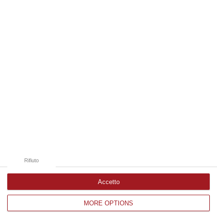
09 Agosto, 15:13
Edizioni provinciali
Catanzaro
Cosenza
Vibo Valentia
Reggio Calabria
Crotone
Rifiuto
Accetto
MORE OPTIONS
Corriere delle Calabria è una testata giornalistica di News&Com S.r.l