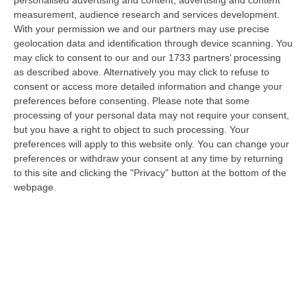
personalised advertising and content, advertising and content
precede Ferragosto oltre 22 milioni di veicoli hanno percorso la rete
measurement, audience research and services development.
strad…
With your permission we and our partners may use precise
09 Agosto, 18:07
geolocation data and identification through device scanning. You
may click to consent to our and our 1733 partners’ processing
«Costi Bassi, Qualità Alta». La (nuova) Vita A Cosenza Della
as described above. Alternatively you may click to refuse to
Giovane Coppia Italo-Cilena
consent or access more detailed information and change your
preferences before consenting.
Please note that some
“COSENZA Di southworking si è iniziato a parlare in tempi di post-Covid,
processing of your personal data may not require your consent,
quando le nostre orecchie erano abituate a sentir parlare di smartw…
but you have a right to object to such processing. Your
09 Agosto, 17:30
preferences will apply to this website only. You can change your
preferences or withdraw your consent at any time by returning
Violento Scontro Nel Vibonese, Nuovo Incidente Sulla Ex Statale
to this site and clicking the "Privacy" button at the bottom of the
522 A Briatico: Un Ferito
webpage.
“VIBO VALENTIA A poche ore dalla tragica morte di una donna a causa di
un incidente avvenuto tra Zambrone e Briatico, un altro grave sinistr…
09 Agosto, 15:39
Pronto Soccorso In Affanno, In Estate Mancano 7 Mila Medici
“La carenza di medici nei Pronto soccorso si aggrava d’estate, quando
alle scoperture strutturali degli organici si aggiungono le assenze pe…