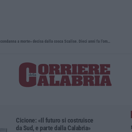
Il killer nascosto nel buio e la «condanna a morte» decisa dalla cosca Scalise. Dieci anni fa l’omicidio Pagliuso
All’asta il
Cicione: «Il futuro si costruisce
da Sud, e parte dalla Calabria»