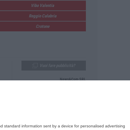
Vibo Valentia
Reggio Calabria
Crotone
Vuoi fare pubblicità?
News&Com SRL
Telefono:
0968-53665
Email:
newsandcom@gmail.com
d standard information sent by a device for personalised advertising