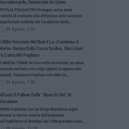
Roccabernarda, Denunciato Un Uomo
“PETILIA POLICASTRO Prosegue senza sosta
l’attività di contrasto alla diffusione delle sostanze
stupefacenti condotta dai Carabinieri della…
09 Agosto, 7:55
Il Killer Nascosto Nel Buio E La «condanna A
Morte» Decisa Dalla Cosca Scalise. Dieci Anni
Fa L’omicidio Pagliuso
“LAMEZIA TERME Un foro nella recinzione, un uomo
nascosto nel buio e tre colpi esplosi in appena due
secondi. Francesco Pagliuso non ebbe ne…
09 Agosto, 7:00
All’asta Il Pallone Della “mano Di Dio” Di
Maradona
“ROMA Il pallone con cui Diego Maradona segnò
durante la storica vittoria dell’Argentina
sull’Inghilterra ai Mondiali del 1986 potrebbe esse…
08 Agosto, 23:28