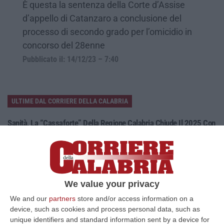
È questa la sentenza della Corte d’Assise
d’appello di Catanzaro a conclusione del
processo di secondo grado per l’omicidio in
concorso del 28enne
Pubblicato il: 14/12/23 – 7:40
ULTIME DAL CORRIERE DELLA CALABRIA
Sanità, La “cassaforte” Della Regione Calabria Chiude Il 2025 Con
Un Risultato Positivo
“CATANZARO La Gestione sanitaria accentrata (Gsa) della Regione
Calabria chiude l’esercizio 2025 con un risultato positivo di 242,55
milioni…
06 Agosto, 15:27
We value your privacy
We and our
partners
store and/or access information on a
Droga E Quasi 20 Mila Euro Nascosti In Casa, Un Arresto A
device, such as cookies and process personal data, such as
Belvedere Marittimo
unique identifiers and standard information sent by a device for