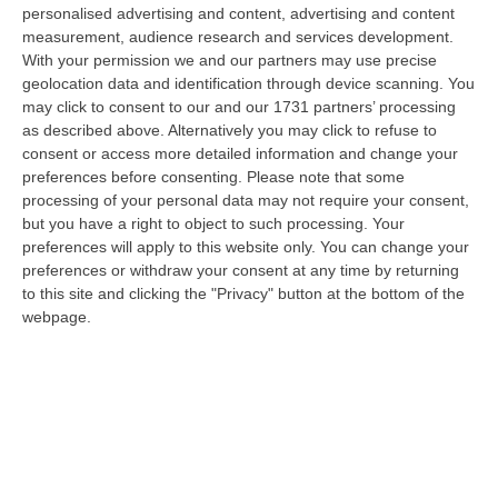
“DIAMANTE Nei giorni scorsi, gli operatori della Polizia di Stato della
personalised advertising and content, advertising and content
Squadra Mobile della Questura di Cosenza e del Commissariato di Diam…
measurement, audience research and services development.
With your permission we and our partners may use precise
06 Agosto, 15:27
geolocation data and identification through device scanning. You
may click to consent to our and our 1731 partners’ processing
Situazione 118, Miserendino: «I Servizi Di Emergenza Soffrono
as described above. Alternatively you may click to refuse to
Ma I Risultati Arriveranno»
consent or access more detailed information and change your
“CATANZARO “I servizi di emergenza sono in difficoltà, e non solo in
preferences before consenting.
Please note that some
Regione Calabria. La Calabria soffre sicuramente per una riforma
processing of your personal data may not require your consent,
ancora…
but you have a right to object to such processing. Your
06 Agosto, 15:00
preferences will apply to this website only. You can change your
preferences or withdraw your consent at any time by returning
Afa In Lieve Calo, Da Domani Scendono Le Città Con Bollino Rosso
to this site and clicking the "Privacy" button at the bottom of the
webpage.
“Si attenua lievemente la morsa dell’afa sull’Italia: dopo il record di oggi
con 27 città italiane monitorate su 27 col bollino rosso di all…
06 Agosto, 14:54
Platania, Impianto Sul Torrente Piazza: Il Consiglio Di Stato Dà
Ragione Alla Società Idroelettrica Del Corace
“CATANZARO La Sezione Quarta del Consiglio di Stato ha accolto
l’appello proposto dalla società Idroelettrica del Corace – rappresentata