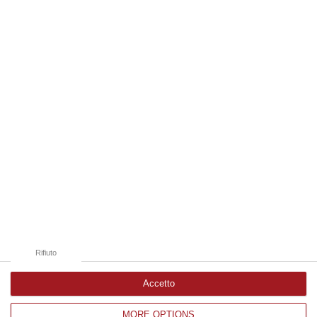
dal…
06 Agosto, 14:20
Edizioni provinciali
Catanzaro
Cosenza
Vibo Valentia
Reggio Calabria
Crotone
Rifiuto
Accetto
MORE OPTIONS