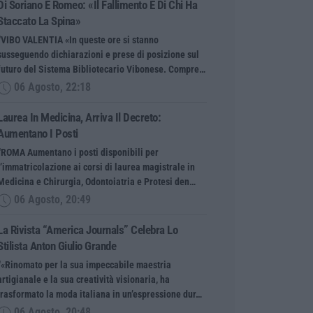
Di Soriano E Romeo: «Il Fallimento È Di Chi Ha
Staccato La Spina»
“VIBO VALENTIA «In queste ore si stanno
susseguendo dichiarazioni e prese di posizione sul
futuro del Sistema Bibliotecario Vibonese. Compre…
06 Agosto, 22:18
Laurea In Medicina, Arriva Il Decreto:
Aumentano I Posti
“ROMA Aumentano i posti disponibili per
l’immatricolazione ai corsi di laurea magistrale in
Medicina e Chirurgia, Odontoiatria e Protesi den…
06 Agosto, 20:49
La Rivista “America Journals” Celebra Lo
Stilista Anton Giulio Grande
“«Rinomato per la sua impeccabile maestria
artigianale e la sua creatività visionaria, ha
trasformato la moda italiana in un’espressione dur…
06 Agosto, 20:48