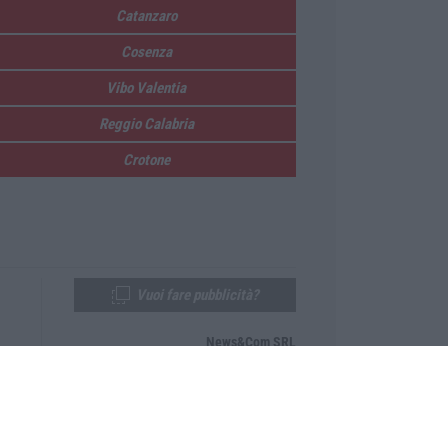
Catanzaro
Cosenza
Vibo Valentia
Reggio Calabria
Crotone
Vuoi fare pubblicità?
News&Com SRL
Telefono:
0968-53665
Email:
newsandcom@gmail.com