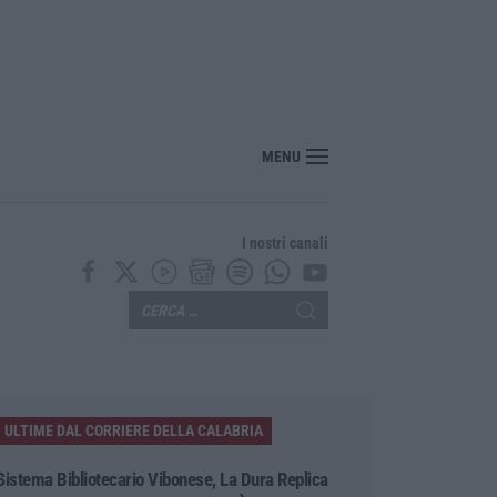
“America Journals” celebra lo stilista Anton Giulio Grande
MENU
I nostri canali
ULTIME DAL CORRIERE DELLA CALABRIA
Sistema Bibliotecario Vibonese, La Dura Replica