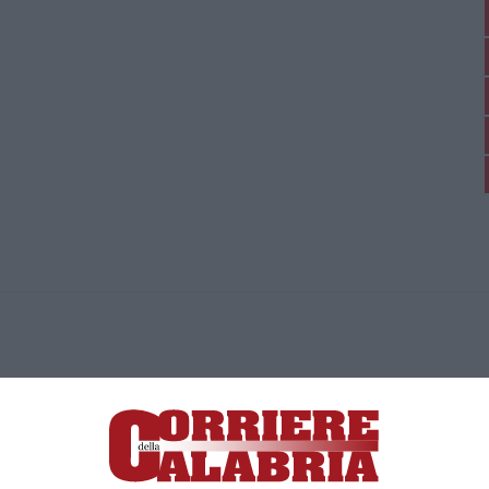
ica di News&Com S.r.l ©2012-
-2026. Tutti i diritti riservati.
ia, Lamezia Terme (CZ)
irettore responsabile Paola Militano |
Privacy