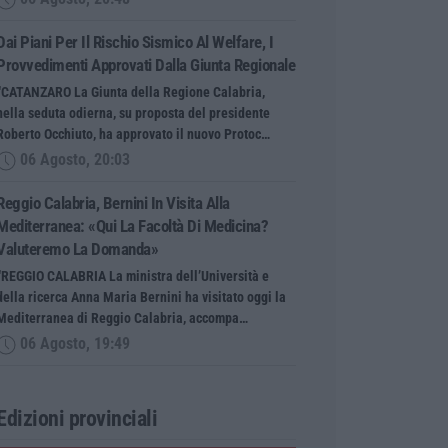
Dai Piani Per Il Rischio Sismico Al Welfare, I
Provvedimenti Approvati Dalla Giunta Regionale
“CATANZARO La Giunta della Regione Calabria,
nella seduta odierna, su proposta del presidente
Roberto Occhiuto, ha approvato il nuovo Protoc…
06 Agosto, 20:03
Reggio Calabria, Bernini In Visita Alla
Mediterranea: «Qui La Facoltà Di Medicina?
Valuteremo La Domanda»
“REGGIO CALABRIA La ministra dell’Università e
della ricerca Anna Maria Bernini ha visitato oggi la
Mediterranea di Reggio Calabria, accompa…
06 Agosto, 19:49
Edizioni provinciali