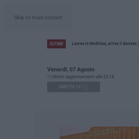
Skip to main content
ULTIME
Sistema bibliotecario vibonese, la dura replica di Soriano e Romeo: «Il fallimento è di chi ha staccato la spina»
Laurea in Medicina, arriva il decreto:
Venerdì, 07 Agosto
Ultimo aggiornamento alle 22:18
DIRETTA TV