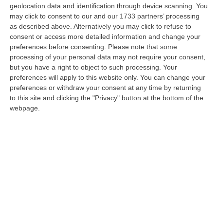
L’ammissione del presidente di Corte
geolocation data and identification through device scanning. You
d’appello: «Fui io a redigere il parere di penale
may click to consent to our and our 1733 partners’ processing
as described above. Alternatively you may click to refuse to
e l’atto gi…
consent or access more detailed information and change your
Pubblicato il: 13/02/20 – 7:28
preferences before consenting.
Please note that some
processing of your personal data may not require your consent,
but you have a right to object to such processing. Your
preferences will apply to this website only. You can change your
preferences or withdraw your consent at any time by returning
to this site and clicking the "Privacy" button at the bottom of the
webpage.
Catanzaro, aule schermate per gli
aspiranti avvocati
CATANZARO «Si avvertono i candidati che è