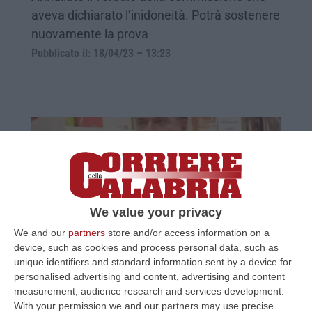
aveva dichiarato l’inidoneità. Potrà sostenere
nuovamente la prova
Pubblicato il: 18/04/23 – 13:23
We value your privacy
We and our
partners
store and/or access information on a
device, such as cookies and process personal data, such as
CORRUZIONE IN TRIBUNALE | Gli "aiutini"
unique identifiers and standard information sent by a device for
della toga sporca per l'esame da avvocato
personalised advertising and content, advertising and content
measurement, audience research and services development.
Il favore di Petrini alla praticante di un legale.
With your permission we and our partners may use precise