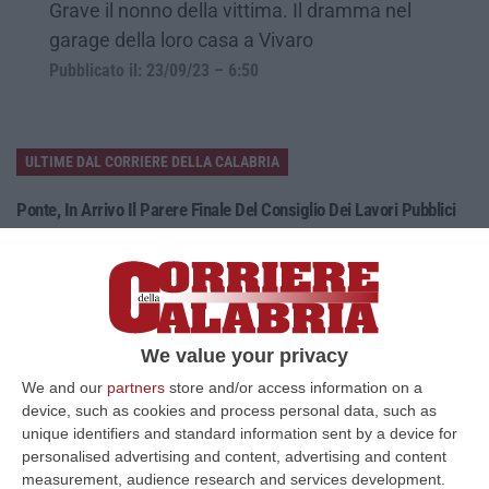
Grave il nonno della vittima. Il dramma nel
garage della loro casa a Vivaro
Pubblicato il: 23/09/23 – 6:50
ULTIME DAL CORRIERE DELLA CALABRIA
Ponte, In Arrivo Il Parere Finale Del Consiglio Dei Lavori Pubblici
“ROMA Va avanti l’iter autorizzativo per la realizzazione del Ponte sullo
Stretto. Per domani è atteso il parere finale del Consiglio Superi…
05 Agosto, 23:23
Accoltella Coetaneo Alla Gola Durante Un Litigio, Arrestato
We value your privacy
Sessantenne
We and our
partners
store and/or access information on a
“MAMMOLA Un sessantenne, F.S., originario della piana di Gioia Tauro, è
device, such as cookies and process personal data, such as
stato arrestato dai carabinieri a Cinquefrondi perché accusato del t…
unique identifiers and standard information sent by a device for
05 Agosto, 22:07
personalised advertising and content, advertising and content
measurement, audience research and services development.