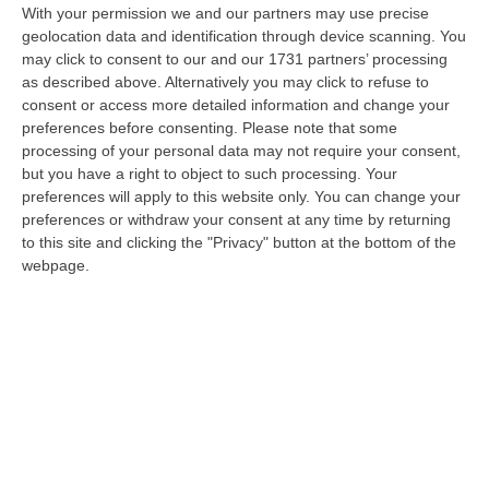
Ciclovia Dei Parchi Della Calabria: Al Via La Messa In Sicurezza
With your permission we and our partners may use precise
Del Tratto Fabrizia – Serra San Bruno
geolocation data and identification through device scanning. You
“SERRA SAN BRUNO Partono i lavori di riqualificazione e miglioramento
may click to consent to our and our 1731 partners’ processing
della sicurezza lungo la Ciclovia dei Parchi della Calabria, concentra…
as described above. Alternatively you may click to refuse to
consent or access more detailed information and change your
05 Agosto, 21:56
preferences before consenting.
Please note that some
processing of your personal data may not require your consent,
Tari, Senese: «Rendere Efficiente Il Sistema Per Ridurre I Costi
but you have a right to object to such processing. Your
Per I Cittadini E Aumentare I Salari»
preferences will apply to this website only. You can change your
“CATANZARO A Lamezia Terme la Tari aumenta del 6,2% per le famiglie e
preferences or withdraw your consent at any time by returning
del 17% per le imprese; a Crotone del 6,9%; a Catanzaro dell’1,63%. A…
to this site and clicking the "Privacy" button at the bottom of the
05 Agosto, 21:23
webpage.
Delmastro, No All’acquisizione Delle Chat. Bagarre Alla Camera
“ROMA L’Aula della Camera, a scrutinio segreto, ha confermato quanto
già votato dalla Giunta delle autorizzazioni, non consentendo alla magi…
05 Agosto, 21:07
Edizioni provinciali