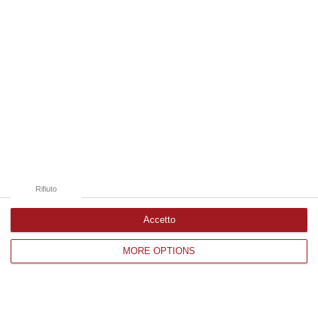
Catanzaro
Cosenza
Vibo Valentia
Reggio Calabria
Crotone
Rifiuto
Accetto
Corriere delle Calabria è una testata giornalistica di News&Com S.r.l
MORE OPTIONS
©2012-
-2026. Tutti i diritti riservati.
P.IVA. 03199620794, Via del mare 6/G, S.Eufemia, Lamezia Terme
(CZ)
Iscrizione tribunale di Lamezia Terme 5/2011 - Direttore