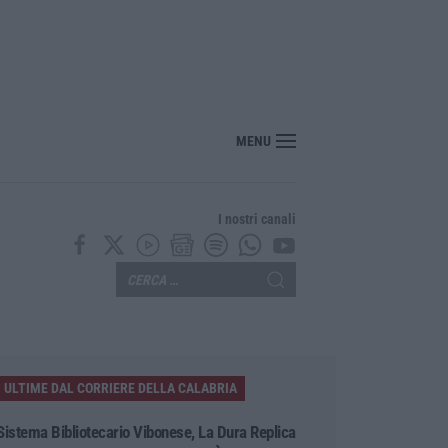
“America Journals” celebra lo stilista Anton Giulio Grande
MENU
I nostri canali
ULTIME DAL CORRIERE DELLA CALABRIA
Sistema Bibliotecario Vibonese, La Dura Replica