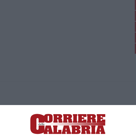
ica di News&Com S.r.l ©2012-
-2026. Tutti i diritti riservati.
ia, Lamezia Terme (CZ)
irettore responsabile Paola Militano |
Privacy