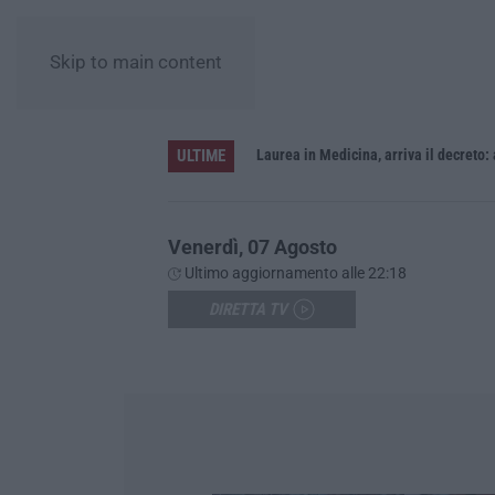
Skip to main content
ULTIME
Sistema bibliotecario vibonese, la dura replica di Soriano e Romeo: «Il fallimento è di chi ha staccato la spina»
Laurea in Medicina, arriva il decreto:
Venerdì, 07 Agosto
Ultimo aggiornamento alle 22:18
DIRETTA TV