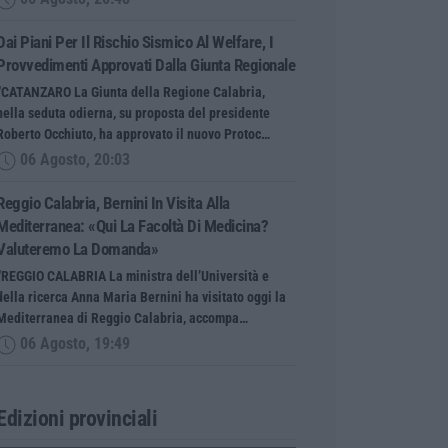
Dai Piani Per Il Rischio Sismico Al Welfare, I
Provvedimenti Approvati Dalla Giunta Regionale
“CATANZARO La Giunta della Regione Calabria,
nella seduta odierna, su proposta del presidente
Roberto Occhiuto, ha approvato il nuovo Protoc…
06 Agosto, 20:03
Reggio Calabria, Bernini In Visita Alla
Mediterranea: «Qui La Facoltà Di Medicina?
Valuteremo La Domanda»
“REGGIO CALABRIA La ministra dell’Università e
della ricerca Anna Maria Bernini ha visitato oggi la
Mediterranea di Reggio Calabria, accompa…
06 Agosto, 19:49
Edizioni provinciali