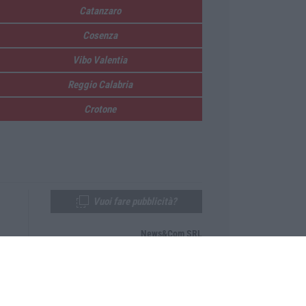
Catanzaro
Cosenza
Vibo Valentia
Reggio Calabria
Crotone
Vuoi fare pubblicità?
News&Com SRL
Telefono:
0968-53665
Email:
newsandcom@gmail.com