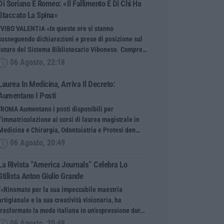
Di Soriano E Romeo: «Il Fallimento È Di Chi Ha
Staccato La Spina»
“VIBO VALENTIA «In queste ore si stanno
susseguendo dichiarazioni e prese di posizione sul
futuro del Sistema Bibliotecario Vibonese. Compre…
06 Agosto, 22:18
Laurea In Medicina, Arriva Il Decreto:
Aumentano I Posti
“ROMA Aumentano i posti disponibili per
l’immatricolazione ai corsi di laurea magistrale in
Medicina e Chirurgia, Odontoiatria e Protesi den…
06 Agosto, 20:49
La Rivista “America Journals” Celebra Lo
Stilista Anton Giulio Grande
“«Rinomato per la sua impeccabile maestria
artigianale e la sua creatività visionaria, ha
trasformato la moda italiana in un’espressione dur…
06 Agosto, 20:48