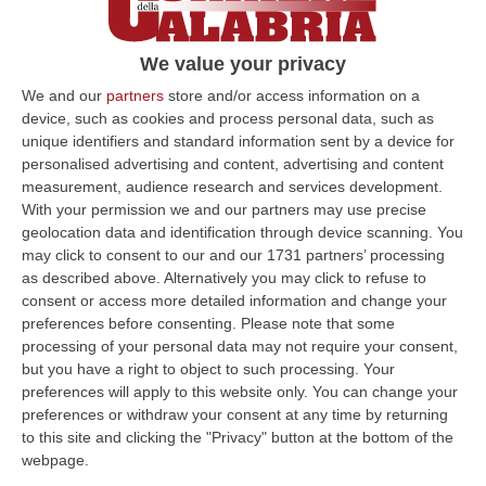
finanziava la Reggina»
Milioni di euro dalle “M&G” dell’imprenditore
We value your privacy
al calcio attraverso la “Club Amaranto”. Il gip:
We and our
partners
store and/or access information on a
«Va fermato». Ecco l’elenco delle ditte
device, such as cookies and process personal data, such as
sequestrate
unique identifiers and standard information sent by a device for
personalised advertising and content, advertising and content
Pubblicato il: 06/05/22 – 6:52
measurement, audience research and services development.
With your permission we and our partners may use precise
geolocation data and identification through device scanning. You
may click to consent to our and our 1731 partners’ processing
ULTIME DAL CORRIERE DELLA CALABRIA
as described above. Alternatively you may click to refuse to
consent or access more detailed information and change your
Sistema Bibliotecario Vibonese, La Dura Replica Di Soriano E
preferences before consenting.
Please note that some
Romeo: «Il Fallimento È Di Chi Ha Staccato La Spina»
processing of your personal data may not require your consent,
“VIBO VALENTIA «In queste ore si stanno susseguendo dichiarazioni e
but you have a right to object to such processing. Your
prese di posizione sul futuro del Sistema Bibliotecario Vibonese.
preferences will apply to this website only. You can change your
Compre…
preferences or withdraw your consent at any time by returning
06 Agosto, 22:18
to this site and clicking the "Privacy" button at the bottom of the
webpage.
Laurea In Medicina, Arriva Il Decreto: Aumentano I Posti