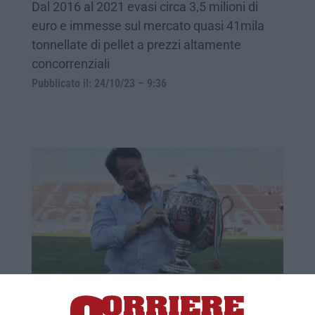
Dal 2016 al 2021 evasi circa 3,5 milioni di
euro e immesse sul mercato quasi 41mila
tonnellate di pellet a prezzi altamente
concorrenziali
Pubblicato il: 24/10/23 – 9:36
Il castello di società costruito da Gallo per
far “sparire” l’Iva. «Con gli illeciti