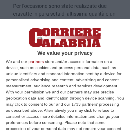
Per l’occasione sono state realizzate due
cravatte in pura seta di altissima qualità e un
foulard con un disegno concepito in esclusiva
per l’Expo
Pubblicato il: 12/04/25 – 11:44
We value your privacy
We and our
partners
store and/or access information on a
device, such as cookies and process personal data, such as
unique identifiers and standard information sent by a device for
personalised advertising and content, advertising and content
measurement, audience research and services development.
With your permission we and our partners may use precise
geolocation data and identification through device scanning. You
may click to consent to our and our 1733 partners’ processing
as described above. Alternatively you may click to refuse to
consent or access more detailed information and change your
Expo 2025, alla Cittadella la presentazione
preferences before consenting.
Please note that some
processing of your personal data may not require your consent,