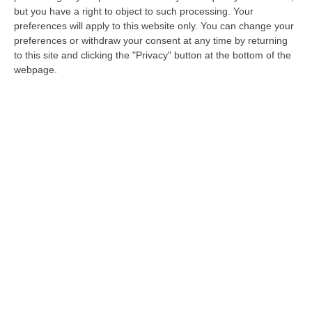
del Padiglione Italia
but you have a right to object to such processing. Your
Prevista la presenza del commissario
preferences will apply to this website only. You can change your
generale Mario Andrea Vattani. All’incontro
preferences or withdraw your consent at any time by returning
to this site and clicking the "Privacy" button at the bottom of the
anche il presidente della Regione, Roberto
webpage.
Occhiuto
Pubblicato il: 09/12/23 – 11:00
ULTIME DAL CORRIERE DELLA CALABRIA
È Morto Massimiliano Cencelli, Fu Ideatore Dell’omonimo
“manuale”
“ROMA E’ morto a Roma ieri pomeriggio Massimiliano Cencelli, aveva 90
anni. Funzionario della Democrazia Cristiana degli anni ’60, divenne f…
09 Agosto, 10:43
Antonino Scopelliti, Il “giudice Solo” Contro Le Mafie. L’agguato
Nel 1991 E Il Patto Tra ‘ndrangheta E Cosa Nostra