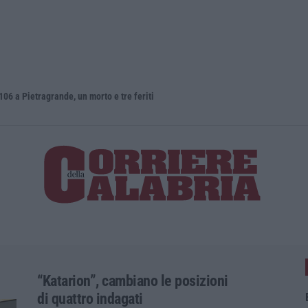
ietragrande, un morto e tre feriti
“Katarion”, cambiano le posizioni
di quattro indagati