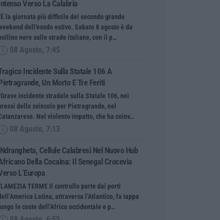
Intenso Verso La Calabria
“È la giornata più difficile del secondo grande
weekend dell’esodo estivo. Sabato 8 agosto è da
bollino nero sulle strade italiane, con il p…
08 Agosto, 7:45
Tragico Incidente Sulla Statale 106 A
Pietragrande, Un Morto E Tre Feriti
“Grave incidente stradale sulla Statale 106, nei
pressi dello svincolo per Pietragrande, nel
Catanzarese. Nel violento impatto, che ha coinv…
08 Agosto, 7:13
’Ndrangheta, Cellule Calabresi Nel Nuovo Hub
Africano Della Cocaina: Il Senegal Crocevia
Verso L’Europa
“LAMEZIA TERME Il controllo parte dai porti
dell’America Latina, attraversa l’Atlantico, fa tappa
lungo le coste dell’Africa occidentale e p…
08 Agosto, 6:55