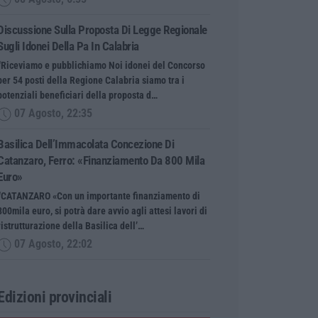
Discussione Sulla Proposta Di Legge Regionale
Sugli Idonei Della Pa In Calabria
“Riceviamo e pubblichiamo Noi idonei del Concorso
per 54 posti della Regione Calabria siamo tra i
potenziali beneficiari della proposta d…
07 Agosto, 22:35
Basilica Dell’Immacolata Concezione Di
Catanzaro, Ferro: «finanziamento Da 800 Mila
Euro»
“CATANZARO «Con un importante finanziamento di
800mila euro, si potrà dare avvio agli attesi lavori di
ristrutturazione della Basilica dell’…
07 Agosto, 22:02
Edizioni provinciali