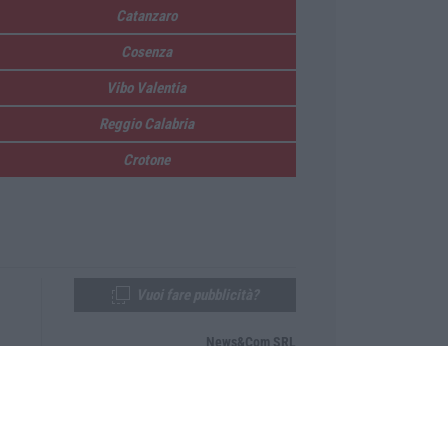
Catanzaro
Cosenza
Vibo Valentia
Reggio Calabria
Crotone
Vuoi fare pubblicità?
News&Com SRL
Telefono:
0968-53665
Email:
newsandcom@gmail.com