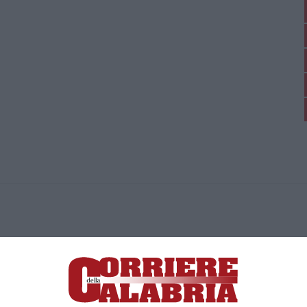
ica di News&Com S.r.l ©2012-
-2026. Tutti i diritti riservati.
ia, Lamezia Terme (CZ)
irettore responsabile Paola Militano |
Privacy