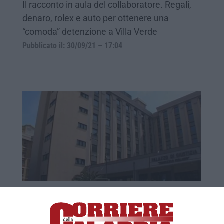
Il racconto in aula del collaboratore. Regali,
denaro, rolex e auto per ottenere una
“comoda” detenzione a Villa Verde
Pubblicato il: 30/09/21 – 17:04
False perizie, medico e consulente si
difendono. «I nostri referti in linea con
quelli di altri colleghi»