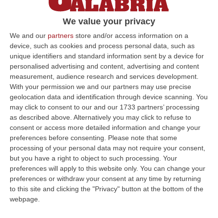
Nel processo con il rito abbreviato parlano
We value your privacy
Rizzo e Notarangelo. Il primo nega
l’esistenza di un patto corruttivo con
We and our
partners
store and/or access information on a
device, such as cookies and process personal data, such as
l’avvocato Staiano, il secondo…
unique identifiers and standard information sent by a device for
Pubblicato il: 12/02/20 – 11:08
personalised advertising and content, advertising and content
measurement, audience research and services development.
With your permission we and our partners may use precise
geolocation data and identification through device scanning. You
ULTIME DAL CORRIERE DELLA CALABRIA
may click to consent to our and our 1733 partners’ processing
as described above. Alternatively you may click to refuse to
Il Killer Nascosto Nel Buio E La «condanna A Morte» Decisa Dalla
consent or access more detailed information and change your
Cosca Scalise. Dieci Anni Fa L’omicidio Pagliuso
preferences before consenting.
Please note that some
processing of your personal data may not require your consent,
“LAMEZIA TERME Un foro nella recinzione, un uomo nascosto nel buio e
but you have a right to object to such processing. Your
tre colpi esplosi in appena due secondi. Francesco Pagliuso non ebbe
preferences will apply to this website only. You can change your
ne…
preferences or withdraw your consent at any time by returning
09 Agosto, 7:00
to this site and clicking the "Privacy" button at the bottom of the
webpage.
All’asta Il Pallone Della “mano Di Dio” Di Maradona
“ROMA Il pallone con cui Diego Maradona segnò durante la storica