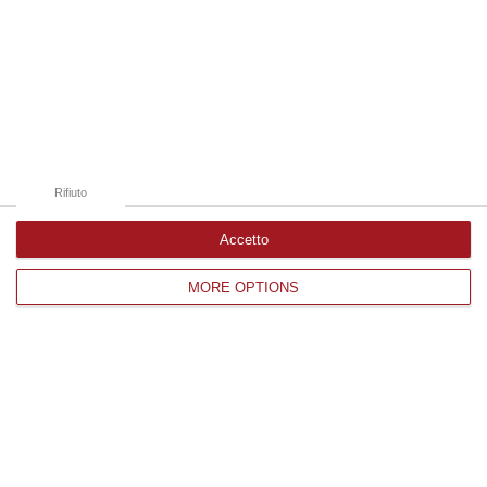
08 Agosto, 20:47
Edizioni provinciali
Catanzaro
Cosenza
Rifiuto
Vibo Valentia
Accetto
Reggio Calabria
MORE OPTIONS
Crotone
Corriere delle Calabria è una testata giornalistica di News&Com S.r.l