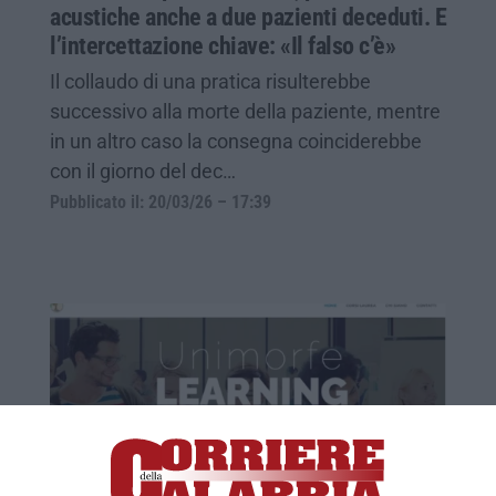
acustiche anche a due pazienti deceduti. E
l’intercettazione chiave: «Il falso c’è»
Il collaudo di una pratica risulterebbe
successivo alla morte della paziente, mentre
in un altro caso la consegna coinciderebbe
con il giorno del dec…
Pubblicato il: 20/03/26 – 17:39