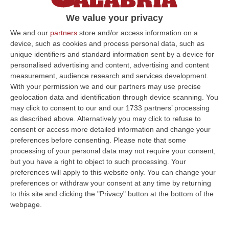
Reggio Calabria, tre donne a capo di un
We value your privacy
“diplomificio”: 10 misure cautelari e
We and our
partners
store and/or access information on a
sequestri per 3 milioni a Roma – VIDEO E
device, such as cookies and process personal data, such as
NOMI
unique identifiers and standard information sent by a device for
personalised advertising and content, advertising and content
Sequestrati immobili di pregio nella capitale.
measurement, audience research and services development.
Il caso del falso centro di formazione
With your permission we and our partners may use precise
internazionale: elargiva costosi titoli di studio
geolocation data and identification through device scanning. You
may click to consent to our and our 1733 partners’ processing
falsi
as described above. Alternatively you may click to refuse to
Pubblicato il: 07/04/22 – 12:25
consent or access more detailed information and change your
preferences before consenting.
Please note that some
processing of your personal data may not require your consent,
but you have a right to object to such processing. Your
preferences will apply to this website only. You can change your
preferences or withdraw your consent at any time by returning
to this site and clicking the "Privacy" button at the bottom of the
webpage.