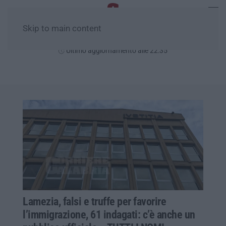
Skip to main content
Sabato, 08 Agosto
Ultimo aggiornamento alle 22:35
Lamezia, falsi e truffe per favorire
l’immigrazione, 61 indagati: c’è anche un