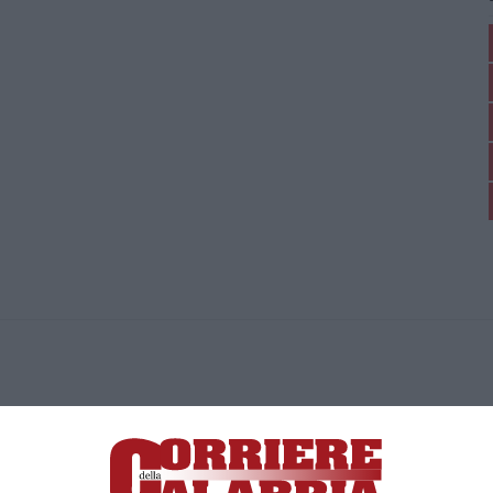
ica di News&Com S.r.l ©2012-
-2026. Tutti i diritti riservati.
ia, Lamezia Terme (CZ)
irettore responsabile Paola Militano |
Privacy