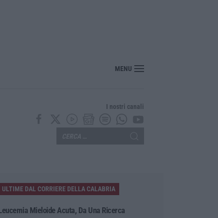
 Calabria, ribaltato il processo della Corte dei Conti. Assolti Lucano e gli altri s
MENU
I nostri canali
ULTIME DAL CORRIERE DELLA CALABRIA
Leucemia Mieloide Acuta, Da Una Ricerca