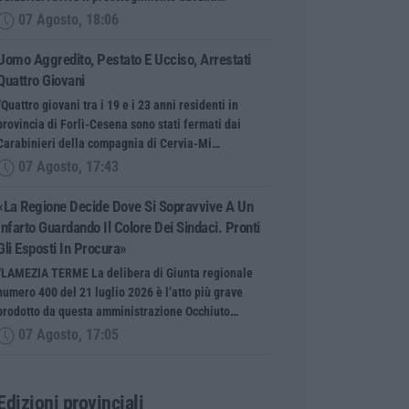
07 Agosto, 18:06
Uomo Aggredito, Pestato E Ucciso, Arrestati
Quattro Giovani
“Quattro giovani tra i 19 e i 23 anni residenti in
provincia di Forlì-Cesena sono stati fermati dai
Carabinieri della compagnia di Cervia-Mi…
07 Agosto, 17:43
«La Regione Decide Dove Si Sopravvive A Un
Infarto Guardando Il Colore Dei Sindaci. Pronti
Gli Esposti In Procura»
“LAMEZIA TERME La delibera di Giunta regionale
numero 400 del 21 luglio 2026 è l’atto più grave
prodotto da questa amministrazione Occhiuto…
07 Agosto, 17:05
Edizioni provinciali