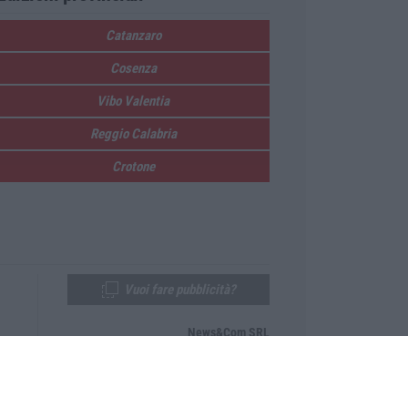
Catanzaro
Cosenza
Vibo Valentia
Reggio Calabria
Crotone
Vuoi fare pubblicità?
News&Com SRL
Telefono:
0968-53665
Email:
newsandcom@gmail.com