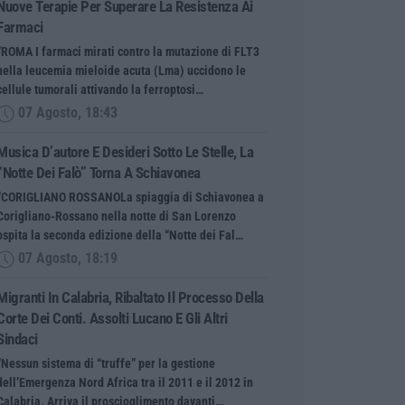
Nuove Terapie Per Superare La Resistenza Ai
Farmaci
“ROMA I farmaci mirati contro la mutazione di FLT3
nella leucemia mieloide acuta (Lma) uccidono le
cellule tumorali attivando la ferroptosi…
07 Agosto, 18:43
Musica D’autore E Desideri Sotto Le Stelle, La
“Notte Dei Falò” Torna A Schiavonea
“CORIGLIANO ROSSANOLa spiaggia di Schiavonea a
Corigliano-Rossano nella notte di San Lorenzo
ospita la seconda edizione della “Notte dei Fal…
07 Agosto, 18:19
Migranti In Calabria, Ribaltato Il Processo Della
Corte Dei Conti. Assolti Lucano E Gli Altri
Sindaci
“Nessun sistema di “truffe” per la gestione
dell’Emergenza Nord Africa tra il 2011 e il 2012 in
Calabria. Arriva il proscioglimento davanti…