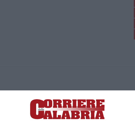
ica di News&Com S.r.l ©2012-
-2026. Tutti i diritti riservati.
ia, Lamezia Terme (CZ)
irettore responsabile Paola Militano |
Privacy