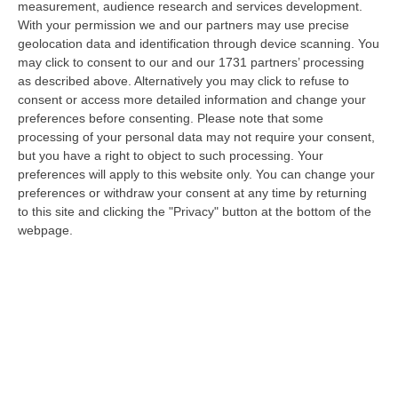
measurement, audience research and services development.
05 Agosto, 22:07
With your permission we and our partners may use precise
geolocation data and identification through device scanning. You
Ciclovia Dei Parchi Della Calabria: Al Via La Messa In Sicurezza
may click to consent to our and our 1731 partners’ processing
Del Tratto Fabrizia – Serra San Bruno
as described above. Alternatively you may click to refuse to
“SERRA SAN BRUNO Partono i lavori di riqualificazione e miglioramento
consent or access more detailed information and change your
della sicurezza lungo la Ciclovia dei Parchi della Calabria, concentra…
preferences before consenting.
Please note that some
05 Agosto, 21:56
processing of your personal data may not require your consent,
but you have a right to object to such processing. Your
Tari, Senese: «Rendere Efficiente Il Sistema Per Ridurre I Costi
preferences will apply to this website only. You can change your
Per I Cittadini E Aumentare I Salari»
preferences or withdraw your consent at any time by returning
to this site and clicking the "Privacy" button at the bottom of the
“CATANZARO A Lamezia Terme la Tari aumenta del 6,2% per le famiglie e
webpage.
del 17% per le imprese; a Crotone del 6,9%; a Catanzaro dell’1,63%. A…
05 Agosto, 21:23
Delmastro, No All’acquisizione Delle Chat. Bagarre Alla Camera
“ROMA L’Aula della Camera, a scrutinio segreto, ha confermato quanto
già votato dalla Giunta delle autorizzazioni, non consentendo alla magi…
05 Agosto, 21:07