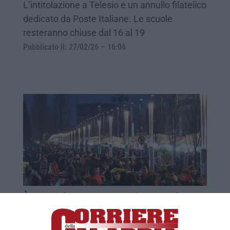
L’intitolazione a Telesio e un annullo filatelico
dedicato da Poste Italiane. Le scuole
resteranno chiuse dal 16 al 19
Pubblicato il: 27/02/26 – 16:06
È tempo di San Giuseppe, è tempo di
accoglienza: a Cosenza dal 15 marzo
ritorna Cena in Fiera