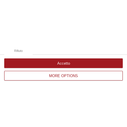
09 Agosto, 11:59
Edizioni provinciali
Catanzaro
Cosenza
Rifiuto
Vibo Valentia
Accetto
Reggio Calabria
MORE OPTIONS
Crotone
Corriere delle Calabria è una testata giornalistica di News&Com S.r.l