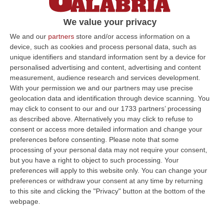
I volontari di 13 associazioni si stanno
We value your privacy
organizzando per dare un grande benvenuto
per tutta la durata dell’evento fino a
We and our
partners
store and/or access information on a
device, such as cookies and process personal data, such as
mercoledì 19
unique identifiers and standard information sent by a device for
Pubblicato il: 03/03/25 – 17:43
personalised advertising and content, advertising and content
measurement, audience research and services development.
With your permission we and our partners may use precise
geolocation data and identification through device scanning. You
ULTIME DAL CORRIERE DELLA CALABRIA
may click to consent to our and our 1733 partners’ processing
as described above. Alternatively you may click to refuse to
Razionalizzazione Della Spesa Sanitaria E Acquisti Sotto Controllo.
consent or access more detailed information and change your
La Strategia “anti-Sprechi” Della Regione
preferences before consenting.
Please note that some
processing of your personal data may not require your consent,
“CATANZARO La razionalizzazione della spesa sanitaria passa dalla
but you have a right to object to such processing. Your
centralizzazione degli acquisti. È una delle direttrici individuate dalla…
preferences will apply to this website only. You can change your
09 Agosto, 14:37
preferences or withdraw your consent at any time by returning
to this site and clicking the "Privacy" button at the bottom of the
Un’altra Tragedia Sulle Strade Vibonesi, Incidente Tra Zambrone E
webpage.
Briatico: Muore Una Donna, Diversi Feriti
“VIBO VALENTIA Ancora sangue sulle strade vibonesi. Questa mattina un