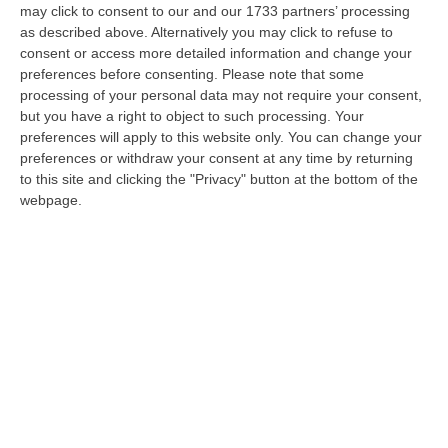
may click to consent to our and our 1733 partners’ processing
Accordi trasversali tra clan: così si
as described above. Alternatively you may click to refuse to
spartivano il business del caro estinto a
consent or access more detailed information and change your
Lamezia
preferences before consenting.
Please note that some
processing of your personal data may not require your consent,
La ditta Putrino controlla le notizie sui
but you have a right to object to such processing. Your
decessi nella struttura sanitaria. E “cede”
preferences will apply to this website only. You can change your
preferences or withdraw your consent at any time by returning
alcuni servizi funebri alla “Gardenia sas”,
to this site and clicking the "Privacy" button at the bottom of the
azienda riconducibi…
webpage.
Pubblicato il: 22/07/20 – 21:47