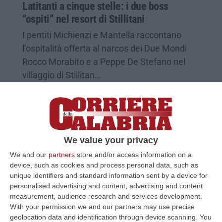
Latitanti a cinque stelle: i due boss
“ospiti” nel resort di Stillitani
I pentiti Michienzi e Mantella raccontano
l’ospitalità offerta al narcos dei Due Mondi
Rocco Morabito e a Peppe De Stefano nel
villaggio di Stillitan…
Pubblicato il: 23/07/20 – 7:05
We value your privacy
We and our
partners
store and/or access information on a
device, such as cookies and process personal data, such as
unique identifiers and standard information sent by a device for
personalised advertising and content, advertising and content
measurement, audience research and services development.
With your permission we and our partners may use precise
geolocation data and identification through device scanning. You