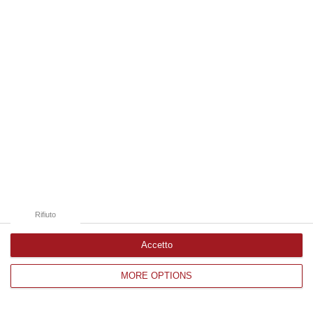
Edizioni provinciali
Catanzaro
Cosenza
Vibo Valentia
Reggio Calabria
Crotone
Rifiuto
Accetto
MORE OPTIONS
Corriere delle Calabria è una testata giornalistica di News&Com S.r.l
©2012-
-2026. Tutti i diritti riservati.