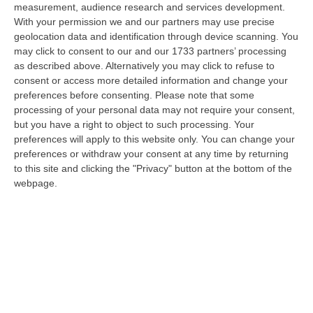
Schiavonea, Distrutti I Mezzi Del Cantiere Dell’azienda Del
measurement, audience research and services development.
Presidente Di Ance Calabria Rugna – FOTO
With your permission we and our partners may use precise
“CATANZARO All’alba, nel cantiere del lungomare di Schiavonea, in
geolocation data and identification through device scanning. You
provincia di Cosenza, c’erano soltanto mezzi devastati e anni di lavoro
may click to consent to our and our 1733 partners’ processing
co…
as described above. Alternatively you may click to refuse to
consent or access more detailed information and change your
07 Agosto, 11:26
preferences before consenting.
Please note that some
processing of your personal data may not require your consent,
Cedir, Rende E San Giovanni In Fiore, Scirocco E La «struttura
but you have a right to object to such processing. Your
Nostra» Degli Appalti Tra Sicilia E Calabria
preferences will apply to this website only. You can change your
“LAMEZIA TERME Un centro operativo a Messina, ma uomini, mezzi e
preferences or withdraw your consent at any time by returning
imprese da muovere anche sull’altra sponda dello Stretto. Dai lavori per
to this site and clicking the "Privacy" button at the bottom of the
l’…
webpage.
07 Agosto, 11:03
«Il Cavallo Sia Risorsa Agricola A Tutti Gli Effetti»
“ROMA Il cavallo deve essere riconosciuto pienamente come parte
integrante dell’agricoltura e non considerato un animale marginale
rispetto…
07 Agosto, 10:25