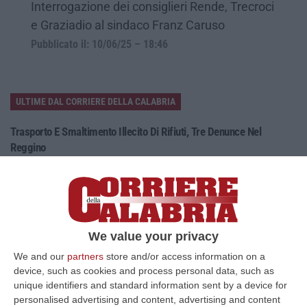
Interrogazione dei consiglieri Rende, Trecroci
e Graziadio al sindaco Franz Caruso
Pubblicato il: 10/06/25 – 18:46
ULTIME DAL CORRIERE DELLA CALABRIA
Trasporto E Smaltimento Illecito Di Rifiuti, Tre Denunce Nel
Reggino
“REGGIO CALABRIA Prosegue senza sosta l’attività di contrasto ai reati
ambientali condotta dai Carabinieri del Comando Provinciale di Reggio…
07 Agosto, 12:10
Olivicoltura Vicina Al Collasso, Rischio Crisi Senza Precedenti
We value your privacy
“ROMA A poche settimane dall’avvio della nuova campagna olearia, il
We and our
partners
store and/or access information on a
comparto olivicolo italiano vive una delle crisi più gravi della sua sto…
device, such as cookies and process personal data, such as
07 Agosto, 11:43
unique identifiers and standard information sent by a device for
personalised advertising and content, advertising and content