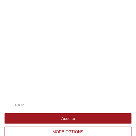
spezzate, famiglie e comunità sconvolte in una drammatica scia di san…
06 Agosto, 19:10
Edizioni provinciali
Catanzaro
Cosenza
Vibo Valentia
Reggio Calabria
Crotone
Rifiuto
Accetto
MORE OPTIONS