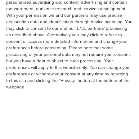
personalised advertising and content, advertising and content
creatività visionaria, ha trasformato la moda italiana in un’espressione
measurement, audience research and services development.
dur…
With your permission we and our partners may use precise
06 Agosto, 20:48
geolocation data and identification through device scanning. You
may click to consent to our and our 1731 partners’ processing
Dai Piani Per Il Rischio Sismico Al Welfare, I Provvedimenti
as described above. Alternatively you may click to refuse to
Approvati Dalla Giunta Regionale
consent or access more detailed information and change your
“CATANZARO La Giunta della Regione Calabria, nella seduta odierna, su
preferences before consenting.
Please note that some
proposta del presidente Roberto Occhiuto, ha approvato il nuovo Protoc…
processing of your personal data may not require your consent,
but you have a right to object to such processing. Your
06 Agosto, 20:03
preferences will apply to this website only. You can change your
preferences or withdraw your consent at any time by returning
Reggio Calabria, Bernini In Visita Alla Mediterranea: «Qui La
to this site and clicking the "Privacy" button at the bottom of the
Facoltà Di Medicina? Valuteremo La Domanda»
webpage.
“REGGIO CALABRIA La ministra dell’Università e della ricerca Anna Maria
Bernini ha visitato oggi la Mediterranea di Reggio Calabria, accompa…
06 Agosto, 19:49
L’estate Di Sangue Sulle Strade Vibonesi, Le Vite Spezzate Di
Carmelo E Andrea E Una Provincia Sotto Shock
“VIBO VALENTIA Carmelo aveva 27 anni, Andrea solo 23. Due giovani vite