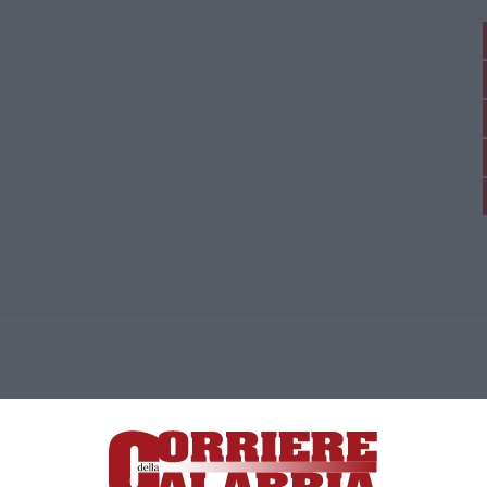
ica di News&Com S.r.l ©2012-
-2026. Tutti i diritti riservati.
ia, Lamezia Terme (CZ)
irettore responsabile Paola Militano |
Privacy