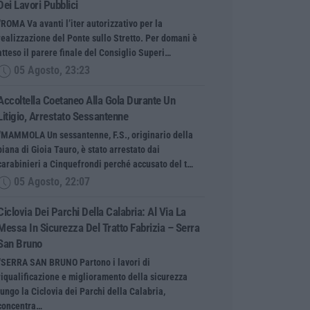
Dei Lavori Pubblici
“ROMA Va avanti l’iter autorizzativo per la
realizzazione del Ponte sullo Stretto. Per domani è
atteso il parere finale del Consiglio Superi…
05 Agosto, 23:23
Accoltella Coetaneo Alla Gola Durante Un
Litigio, Arrestato Sessantenne
“MAMMOLA Un sessantenne, F.S., originario della
piana di Gioia Tauro, è stato arrestato dai
carabinieri a Cinquefrondi perché accusato del t…
05 Agosto, 22:07
Ciclovia Dei Parchi Della Calabria: Al Via La
Messa In Sicurezza Del Tratto Fabrizia – Serra
San Bruno
“SERRA SAN BRUNO Partono i lavori di
riqualificazione e miglioramento della sicurezza
lungo la Ciclovia dei Parchi della Calabria,
concentra…