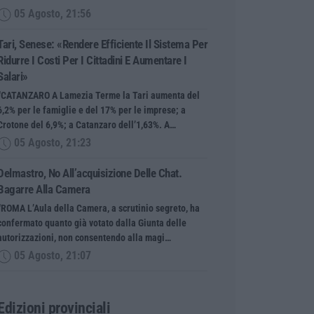
05 Agosto, 21:56
Tari, Senese: «Rendere Efficiente Il Sistema Per
Ridurre I Costi Per I Cittadini E Aumentare I
Salari»
“CATANZARO A Lamezia Terme la Tari aumenta del
6,2% per le famiglie e del 17% per le imprese; a
Crotone del 6,9%; a Catanzaro dell’1,63%. A…
05 Agosto, 21:23
Delmastro, No All’acquisizione Delle Chat.
Bagarre Alla Camera
“ROMA L’Aula della Camera, a scrutinio segreto, ha
confermato quanto già votato dalla Giunta delle
autorizzazioni, non consentendo alla magi…
05 Agosto, 21:07
Edizioni provinciali