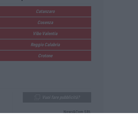
Catanzaro
Cosenza
Vibo Valentia
Reggio Calabria
Crotone
Vuoi fare pubblicità?
News&Com SRL
Telefono:
0968-53665
Email:
newsandcom@gmail.com