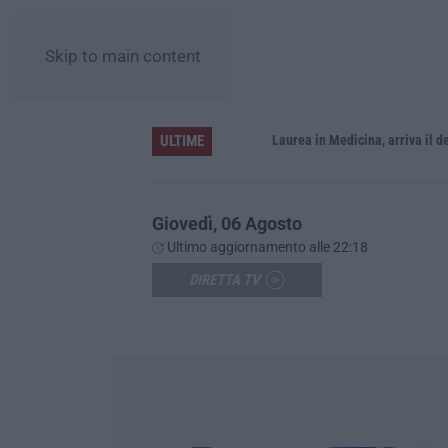
Skip to main content
ULTIME
Sistema bibliotecario vibonese, la dura replica di Soriano e Romeo: «Il fallimento è di chi ha staccato la spina»
Laurea in Medicina, arriva il decreto:
Giovedì, 06 Agosto
Ultimo aggiornamento alle 22:18
DIRETTA TV