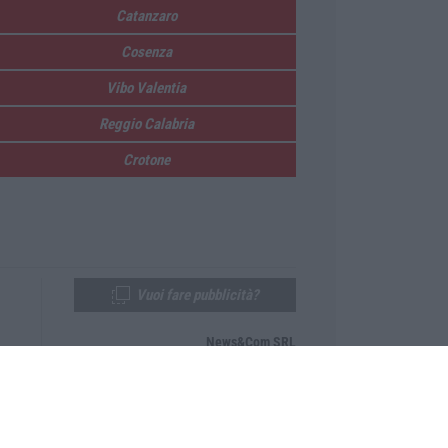
Catanzaro
Cosenza
Vibo Valentia
Reggio Calabria
Crotone
Vuoi fare pubblicità?
News&Com SRL
Telefono:
0968-53665
Email:
newsandcom@gmail.com