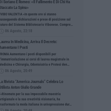
Di Soriano E Romeo: «Il Fallimento È Di Chi Ha
Staccato La Spina»
“VIBO VALENTIA «In queste ore si stanno
susseguendo dichiarazioni e prese di posizione sul
futuro del Sistema Bibliotecario Vibonese. Compre…
06 Agosto, 22:18
Laurea In Medicina, Arriva Il Decreto:
Aumentano I Posti
“ROMA Aumentano i posti disponibili per
l’immatricolazione ai corsi di laurea magistrale in
Medicina e Chirurgia, Odontoiatria e Protesi den…
06 Agosto, 20:49
La Rivista “America Journals” Celebra Lo
Stilista Anton Giulio Grande
“«Rinomato per la sua impeccabile maestria
artigianale e la sua creatività visionaria, ha
trasformato la moda italiana in un’espressione dur…
06 Agosto, 20:48