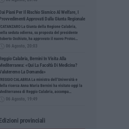
Dai Piani Per Il Rischio Sismico Al Welfare, I
Provvedimenti Approvati Dalla Giunta Regionale
“CATANZARO La Giunta della Regione Calabria,
nella seduta odierna, su proposta del presidente
Roberto Occhiuto, ha approvato il nuovo Protoc…
06 Agosto, 20:03
Reggio Calabria, Bernini In Visita Alla
Mediterranea: «Qui La Facoltà Di Medicina?
Valuteremo La Domanda»
“REGGIO CALABRIA La ministra dell’Università e
della ricerca Anna Maria Bernini ha visitato oggi la
Mediterranea di Reggio Calabria, accompa…
06 Agosto, 19:49
Edizioni provinciali