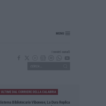
“America Journals” celebra lo stilista Anton Giulio Grande
MENU
I nostri canali
ULTIME DAL CORRIERE DELLA CALABRIA
Sistema Bibliotecario Vibonese, La Dura Replica