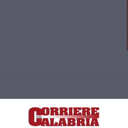
ica di News&Com S.r.l ©2012-
-2026. Tutti i diritti riservati.
ia, Lamezia Terme (CZ)
irettore responsabile Paola Militano |
Privacy