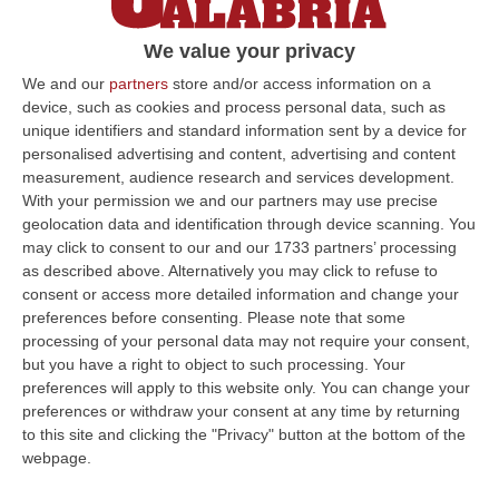
quattro arresti a Cosenza
Circa 160mila accessi dei militari alla banca
We value your privacy
dati Inps erano estranei a ragioni di servizio.
We and our
partners
store and/or access information on a
device, such as cookies and process personal data, such as
Grazie ai dati la ditta legata al legale
unique identifiers and standard information sent by a device for
Domenico Quagl…
personalised advertising and content, advertising and content
Pubblicato il: 12/07/23 – 12:33
measurement, audience research and services development.
With your permission we and our partners may use precise
geolocation data and identification through device scanning. You
may click to consent to our and our 1733 partners’ processing
ULTIME DAL CORRIERE DELLA CALABRIA
as described above. Alternatively you may click to refuse to
consent or access more detailed information and change your
Travolge I Ciclisti E Poi Torna Indietro Per Investirli Ancora:
preferences before consenting.
Please note that some
Fermato
processing of your personal data may not require your consent,
but you have a right to object to such processing. Your
“Una mattinata in bicicletta si è trasformata in una scena di violenza a
preferences will apply to this website only. You can change your
Lanzo Torinese, lungo la strada che conduce verso Coassolo. Un auto…
preferences or withdraw your consent at any time by returning
08 Agosto, 13:18
to this site and clicking the "Privacy" button at the bottom of the
webpage.
Investimenti Sostenibili 4.0, 448 Milioni Per Le Imprese Del Sud