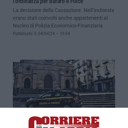
l’ordinanza per Bafaro e Filice
La decisione della Cassazione. Nell’inchiesta
erano stati coinvolti anche appartenenti al
Nucleo di Polizia Economico-Finanziaria
Pubblicato il: 04/04/24 – 19:04
Finanzieri spiavano i contribuenti per
cedere i dati alla società di un avvocato: