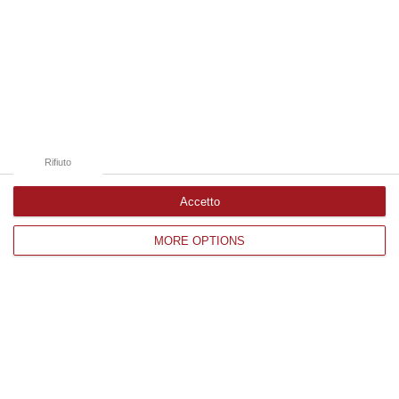
08 Agosto, 11:04
Edizioni provinciali
Catanzaro
Cosenza
Rifiuto
Vibo Valentia
Accetto
Reggio Calabria
MORE OPTIONS
Crotone