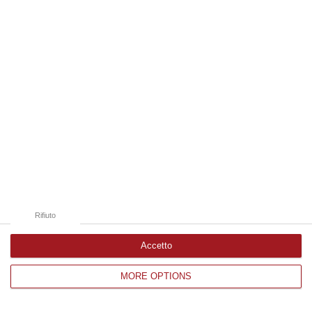
Edizioni provinciali
Catanzaro
Cosenza
Vibo Valentia
Reggio Calabria
Crotone
Rifiuto
Accetto
MORE OPTIONS
Corriere delle Calabria è una testata giornalistica di News&Com S.r.l
©2012-
-2026. Tutti i diritti riservati.