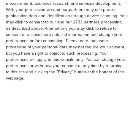
measurement, audience research and services development.
08 Agosto, 23:28
With your permission we and our partners may use precise
geolocation data and identification through device scanning. You
Milano, Vannacci Candida Il Generale Burgio
may click to consent to our and our 1733 partners’ processing
as described above. Alternatively you may click to refuse to
“ROMA “La sfida delle grandi città correremo in tutte le grandi città
consent or access more detailed information and change your
Milano, Bologna, Roma e Napoli. Ci presenteremo come Futuro
preferences before consenting.
Please note that some
nazionale…
processing of your personal data may not require your consent,
08 Agosto, 22:19
but you have a right to object to such processing. Your
preferences will apply to this website only. You can change your
Messina, I “No Ponte” Di Nuovo In Marcia
preferences or withdraw your consent at any time by returning
“MESSINA “Chiediamo che venga chiusa la società Stretto di Messina. La
to this site and clicking the "Privacy" button at the bottom of the
liquidazione era stata già indicata dal governo Monti nel 2013, e la…
webpage.
08 Agosto, 21:20
Vinitaly And The City A Reggio: Il Grande Abbraccio Tra Identità
Del Territorio, Storia E Cultura – FOTO
“REGGIO CALABRIA Vinitaly and the City arriva a Reggio Calabria. Dopo il
successo dell’edizione di Sibari, dove la manifestazione ha fatto s…
08 Agosto, 20:47