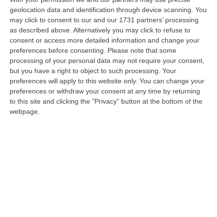
In media per acquistare una casa occorrono
geolocation data and identification through device scanning. You
965 euro al metro quadro: -1,9% rispetto a
may click to consent to our and our 1731 partners’ processing
dicembre. Fitti in salita dell’0,7%. Crotone la
as described above. Alternatively you may click to refuse to
consent or access more detailed information and change your
città più cara
preferences before consenting.
Please note that some
Pubblicato il: 14/04/20 – 12:07
processing of your personal data may not require your consent,
but you have a right to object to such processing. Your
preferences will apply to this website only. You can change your
preferences or withdraw your consent at any time by returning
to this site and clicking the "Privacy" button at the bottom of the
webpage.
Regione, "Fitti Zero"? Nemmeno per
sogno…