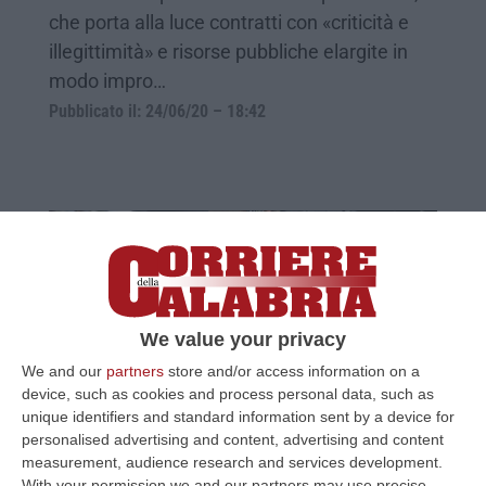
che porta alla luce contratti con «criticità e
illegittimità» e risorse pubbliche elargite in
modo impro…
Pubblicato il: 24/06/20 – 18:42
We value your privacy
We and our
partners
store and/or access information on a
device, such as cookies and process personal data, such as
unique identifiers and standard information sent by a device for
Immobili, in Calabria prezzi in calo. Sale il
personalised advertising and content, advertising and content
costo delle locazioni
measurement, audience research and services development.
With your permission we and our partners may use precise