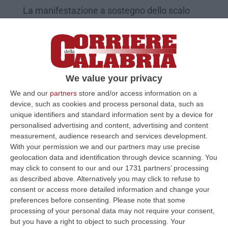
La manifestazione a sostegno dello scalo
portuale calabrese è fissato dalle ore 13 alle
ore 14 di fronte l’ingresso doganale
Pubblicato il: 05/10/23 – 13:22
We value your privacy
We and our
partners
store and/or access information on a
device, such as cookies and process personal data, such as
unique identifiers and standard information sent by a device for
personalised advertising and content, advertising and content
measurement, audience research and services development.
With your permission we and our partners may use precise
geolocation data and identification through device scanning. You
may click to consent to our and our 1731 partners’ processing
as described above. Alternatively you may click to refuse to
consent or access more detailed information and change your
Un “Manifesto” (e un flash mob) per la
preferences before consenting.
Please note that some
processing of your personal data may not require your consent,
difesa del porto di Gioia Tauro
but you have a right to object to such processing. Your