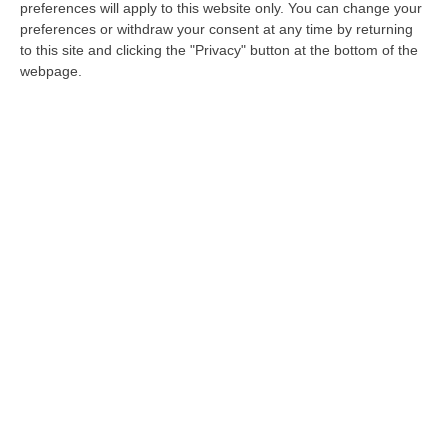
L’Autorità di Sistema portuale dei Mari
preferences will apply to this website only. You can change your
preferences or withdraw your consent at any time by returning
Tirreno Meridionale e Ionio: «Riusciranno le
to this site and clicking the "Privacy" button at the bottom of the
istituzioni a evitare la chiusura?»
webpage.
Pubblicato il: 03/10/23 – 13:04
ULTIME DAL CORRIERE DELLA CALABRIA
Cosenza, Incassa Oltre 245mila Euro Dalla Pensione Del Padre
Deceduto
“CASTROVILLARI Ha continuato a percepire per sette anni la pensione di
anzianità del padre deceduto nel 2019, usufruendone mensilmente e sot…
06 Agosto, 12:13
Appalti Pubblici Gestiti Da Una Struttura “ombra” Tra Sicilia E
Reggio Calabria: 12 Misure Cautelari – NOMI
“REGGIO CALABRIA Una struttura aziendale “ombra”, diretta occultamente
da un imprenditore condannato in via definitiva per concorso esterno…