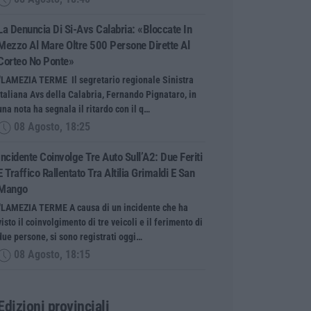
La Denuncia Di Si-Avs Calabria: «Bloccate In
Mezzo Al Mare Oltre 500 Persone Dirette Al
Corteo No Ponte»
“LAMEZIA TERME Il segretario regionale Sinistra
Italiana Avs della Calabria, Fernando Pignataro, in
una nota ha segnala il ritardo con il q…
08 Agosto, 18:25
Incidente Coinvolge Tre Auto Sull’A2: Due Feriti
E Traffico Rallentato Tra Altilia Grimaldi E San
Mango
“LAMEZIA TERME A causa di un incidente che ha
visto il coinvolgimento di tre veicoli e il ferimento di
due persone, si sono registrati oggi…
08 Agosto, 18:15
Edizioni provinciali