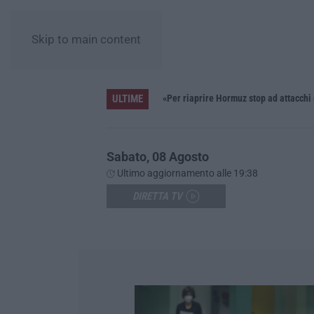
Skip to main content
ULTIME
Pride, la “prima volta” dell’onda arcobaleno a Catanzaro. In migliaia in marcia per i diritti e la libertà – FOTO
«Per riaprire Hormuz stop ad attacchi
Sabato, 08 Agosto
Ultimo aggiornamento alle 19:38
DIRETTA TV