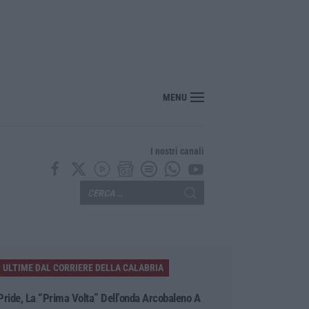
ecco l’ordinanza sul divieto per i 14enni in strada senza accompagnamento
MENU
I nostri canali
ULTIME DAL CORRIERE DELLA CALABRIA
Pride, La “prima Volta” Dell’onda Arcobaleno A