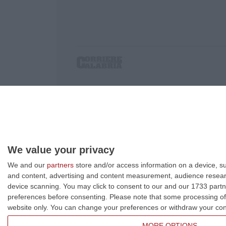
Corriere delle Calabria è una testata giornalist
P.IVA. 03199620794, Via del mare 6/G, S.Eufem
Iscrizione tribunale di Lamezia Terme 5/2011 - D
Effettua una ricerca sul Corriere delle Calabria
We value your privacy
We and our
partners
store and/or access information on a device, su
and content, advertising and content measurement, audience resea
device scanning. You may click to consent to our and our 1733 partn
preferences before consenting.
Please note that some processing of 
website only. You can change your preferences or withdraw your conse
MORE OPTIONS