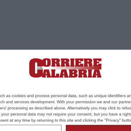
ica di News&Com S.r.l ©2012-
-2026. Tutti i diritti riservati.
ia, Lamezia Terme (CZ)
irettore responsabile Paola Militano |
Privacy
ch as cookies and process personal data, such as unique identifiers an
rch and services development.
With your permission we and our partner
Design:
cfweb
ers’ processing as described above. Alternatively you may click to ref
your personal data may not require your consent, but you have a right t
nt at any time by returning to this site and clicking the "Privacy" but