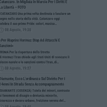
Catanzaro. In Migliaia In Marcia Per I Diritti E
La Libertà – FOTO
“CATANZARO Una prima volta destinata a lasciare un
segno nella storia della città. Catanzaro oggi
celebra il suo primo Pride: colori, musica…
08 Agosto, 19:38
«Per Riaprire Hormuz Stop Ad Attacchi E
Sanzioni»
“ROMA Per la riapertura dello Stretto
di Hormuz l’Iran chiede agli Stati Uniti di revocare il
blocco navale e le sanzioni contro l’Iran, di…
08 Agosto, 19:27
Diamante, Ecco L’ordinanza Sul Divieto Per I
14enni In Strada Senza Accompagnamento
“DIAMANTE (COSENZA) Tutela dei minori, contrasto
ai fenomeni di disagio e devianza minorile,
sicurezza e decoro urbano, fruizione serena del…
08 Agosto, 18:40