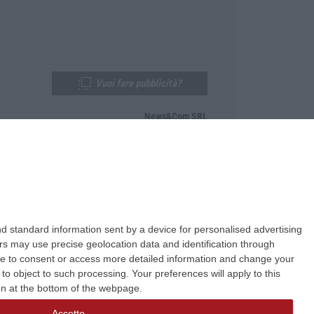
Vuoi fare pubblicità?
News&Com SRL
Telefono:
0968-53665
Email:
newsandcom@gmail.com
d standard information sent by a device for personalised advertising
s may use precise geolocation data and identification through
use to consent or access more detailed information and change your
o object to such processing. Your preferences will apply to this
ton at the bottom of the webpage.
Accetto