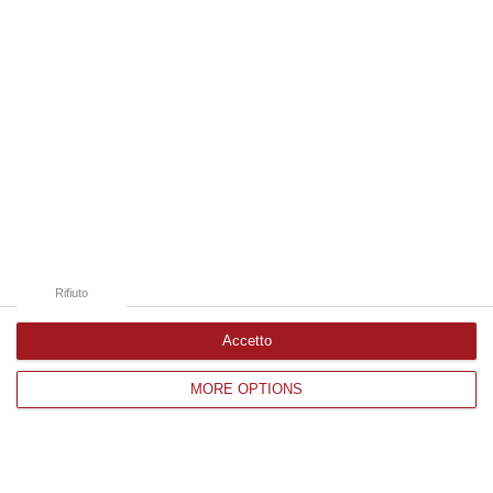
Catanzaro
Cosenza
Vibo Valentia
Reggio Calabria
Crotone
Rifiuto
Accetto
Corriere delle Calabria è una testata giornalistica di News&Com S.r.l
MORE OPTIONS
©2012-
-2026. Tutti i diritti riservati.
P.IVA. 03199620794, Via del mare 6/G, S.Eufemia, Lamezia Terme
(CZ)
Iscrizione tribunale di Lamezia Terme 5/2011 - Direttore