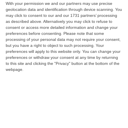
With your permission we and our partners may use precise
Reggio Calabria, Due Poliziotti Fuori Servizio Salvano Una Donna
geolocation data and identification through device scanning. You
Colta Da Un Malore In Spiaggia
may click to consent to our and our 1731 partners’ processing
“REGGIO CALABRIA Nei giorni scorsi, due poliziotti del Commissariato di
as described above. Alternatively you may click to refuse to
Pubblica Sicurezza di Gioia Tauro, liberi dal servizio, sono interve…
consent or access more detailed information and change your
preferences before consenting.
Please note that some
06 Agosto, 11:52
processing of your personal data may not require your consent,
but you have a right to object to such processing. Your
Musica In Lutto, Morto A 86 Anni Il Cantautore Francesco Guccini
preferences will apply to this website only. You can change your
“È morto Francesco Guccini, uno dei più grandi cantautori italiani. Il
preferences or withdraw your consent at any time by returning
“Maestrone” si è spento questa mattina a Pavana, sull’Appennino tosco…
to this site and clicking the "Privacy" button at the bottom of the
06 Agosto, 11:22
webpage.
Gelato, In Calabria Le Famiglie Spendono 60 Milioni L’anno
“CATANZARO Le famiglie calabresi spendono ogni anno circa 60 milioni
di euro per acquistare gelati e oltre sette laboratori su dieci presen…
06 Agosto, 11:21
Edizioni provinciali