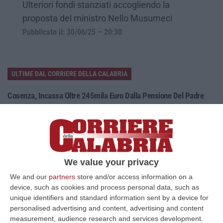
Ulteriori fondi stanziati accogliendo la
proposta del ministro Nello Musumeci
Pubblicato il: 30/06/25 – 20:30
ULTIME DAL CORRIERE DELLA CALABRIA
Cosenza, Incassa Oltre 245mila Euro Dalla Pensione Del Padre
Deceduto – VIDEO
“CASTROVILLARI Ha continuato a percepire per sette anni la pensione di
anzianità del padre deceduto nel 2019, usufruendone mensilmente e sot…
06 Agosto, 12:13
We value your privacy
Appalti Pubblici Gestiti Da Una Struttura “ombra” Tra Sicilia E
Reggio Calabria: 12 Misure Cautelari – NOMI
We and our
partners
store and/or access information on a
device, such as cookies and process personal data, such as
“REGGIO CALABRIA Una struttura aziendale “ombra”, diretta occultamente
unique identifiers and standard information sent by a device for
da un imprenditore condannato in via definitiva per concorso esterno…
personalised advertising and content, advertising and content
06 Agosto, 11:55
measurement, audience research and services development.