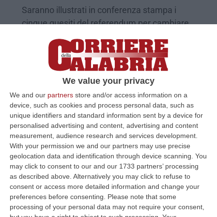
Saranno illustrati in conferenza stampa i
cinque quesiti del referendum per cambiare
la giustizia
Pubblicato il: 30/05/22 – 15:16
We value your privacy
We and our
partners
store and/or access information on a
device, such as cookies and process personal data, such as
unique identifiers and standard information sent by a device for
personalised advertising and content, advertising and content
measurement, audience research and services development.
With your permission we and our partners may use precise
geolocation data and identification through device scanning. You
may click to consent to our and our 1733 partners’ processing
as described above. Alternatively you may click to refuse to
consent or access more detailed information and change your
Forum Riformista, Chieffallo portavoce
preferences before consenting.
Please note that some
regionale
processing of your personal data may not require your consent,