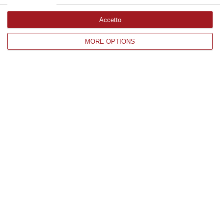
Accetto
Edizioni provinciali
MORE OPTIONS
Catanzaro
Cosenza
Vibo Valentia
Reggio Calabria
Crotone
Corriere delle Calabria è una testata giornalistica di News&Com S.r.l
©2012-
-2026. Tutti i diritti riservati.