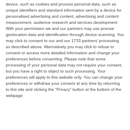
programmazione di sistema per evitare
device, such as cookies and process personal data, such as
unique identifiers and standard information sent by a device for
finanziamenti a pioggia senza un’idea di
personalised advertising and content, advertising and content
sviluppo»
measurement, audience research and services development.
Pubblicato il: 25/01/22 – 13:04
With your permission we and our partners may use precise
geolocation data and identification through device scanning. You
may click to consent to our and our 1733 partners’ processing
as described above. Alternatively you may click to refuse to
consent or access more detailed information and change your
preferences before consenting.
Please note that some
processing of your personal data may not require your consent,
but you have a right to object to such processing. Your
preferences will apply to this website only. You can change your
preferences or withdraw your consent at any time by returning
to this site and clicking the "Privacy" button at the bottom of the
webpage.
Cosenza, Forum terzo settore: «Presto un
assessore al welfare»