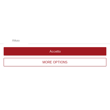
Edizioni provinciali
Catanzaro
Cosenza
Rifiuto
Vibo Valentia
Accetto
Reggio Calabria
MORE OPTIONS
Crotone
Corriere delle Calabria è una testata giornalistica di News&Com S.r.l