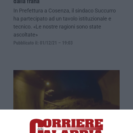
dalla frana
In Prefettura a Cosenza, il sindaco Succurro
ha partecipato ad un tavolo istituzionale e
tecnico. «Le nostre ragioni sono state
ascoltate»
Pubblicato il: 01/12/21 – 19:03
San Giovanni in Fiore, riaperto il tratto