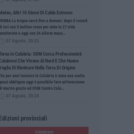
Meteo, Altri 10 Giorni Di Caldo Estremo
“ROMA La tregua varrà fino a domani: dopo il record
di ieri con il bollino rosso per tutte le 27 città
monitorate e oggi con 26 allerte mass…
07 Agosto, 20:33
Torna In Calabria: OSM Cerca Professionisti
Calabresi Che Vivono Al Nord E Che Hanno
Voglia Di Rientrare Nella Terra Di Origine
“Se per anni lasciare la Calabria è stata una scelta
quasi obbligata oggi è possibile fare un’inversione
di marcia grazie ad OSM Centro Cala…
07 Agosto, 20:24
Edizioni provinciali
Catanzaro