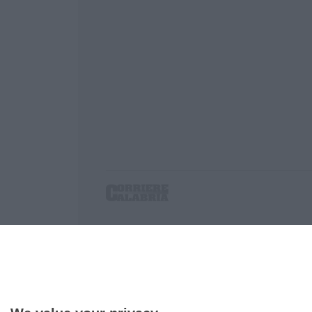
Corriere delle Calabria è una testata giornalist
P.IVA. 03199620794, Via del mare 6/G, S.Eufem
Iscrizione tribunale di Lamezia Terme 5/2011 - D
Effettua una ricerca sul Corriere delle Calabria