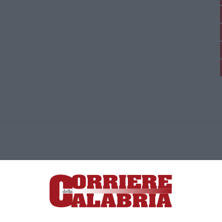
ica di News&Com S.r.l ©2012-
-2026. Tutti i diritti riservati.
ia, Lamezia Terme (CZ)
irettore responsabile Paola Militano |
Privacy