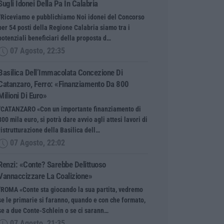
Sugli Idonei Della Pa In Calabria
“Riceviamo e pubblichiamo Noi idonei del Concorso
per 54 posti della Regione Calabria siamo tra i
potenziali beneficiari della proposta d…
07 Agosto, 22:35
Basilica Dell’Immacolata Concezione Di
Catanzaro, Ferro: «finanziamento Da 800
Milioni Di Euro»
“CATANZARO «Con un importante finanziamento di
800 mila euro, si potrà dare avvio agli attesi lavori di
ristrutturazione della Basilica dell…
07 Agosto, 22:02
Renzi: «Conte? Sarebbe Delittuoso
Vannaccizzare La Coalizione»
“ROMA «Conte sta giocando la sua partita, vedremo
se le primarie si faranno, quando e con che formato,
se a due Conte-Schlein o se ci sarann…
07 Agosto, 21:35