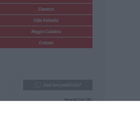
Cosenza
Vibo Valentia
Reggio Calabria
Crotone
Vuoi fare pubblicità?
News&Com SRL
Telefono:
0968-53665
Email:
newsandcom@gmail.com