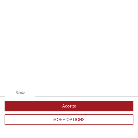
Edizioni provinciali
Catanzaro
Cosenza
Vibo Valentia
Reggio Calabria
Crotone
Rifiuto
Accetto
MORE OPTIONS
Corriere delle Calabria è una testata giornalistica di News&Com S.r.l
©2012-
-2026. Tutti i diritti riservati.
P.IVA. 03199620794, Via del mare 6/G, S.Eufemia, Lamezia Terme