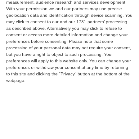
measurement, audience research and services development.
05 Agosto, 22:07
With your permission we and our partners may use precise
geolocation data and identification through device scanning. You
Ciclovia Dei Parchi Della Calabria: Al Via La Messa In Sicurezza
may click to consent to our and our 1731 partners’ processing
Del Tratto Fabrizia – Serra San Bruno
as described above. Alternatively you may click to refuse to
“SERRA SAN BRUNO Partono i lavori di riqualificazione e miglioramento
consent or access more detailed information and change your
della sicurezza lungo la Ciclovia dei Parchi della Calabria, concentra…
preferences before consenting.
Please note that some
05 Agosto, 21:56
processing of your personal data may not require your consent,
but you have a right to object to such processing. Your
Tari, Senese: «Rendere Efficiente Il Sistema Per Ridurre I Costi
preferences will apply to this website only. You can change your
Per I Cittadini E Aumentare I Salari»
preferences or withdraw your consent at any time by returning
to this site and clicking the "Privacy" button at the bottom of the
“CATANZARO A Lamezia Terme la Tari aumenta del 6,2% per le famiglie e
webpage.
del 17% per le imprese; a Crotone del 6,9%; a Catanzaro dell’1,63%. A…
05 Agosto, 21:23
Delmastro, No All’acquisizione Delle Chat. Bagarre Alla Camera
“ROMA L’Aula della Camera, a scrutinio segreto, ha confermato quanto
già votato dalla Giunta delle autorizzazioni, non consentendo alla magi…
05 Agosto, 21:07