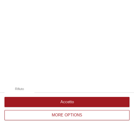
Edizioni provinciali
Catanzaro
Cosenza
Vibo Valentia
Reggio Calabria
Crotone
Rifiuto
Accetto
MORE OPTIONS
Corriere delle Calabria è una testata giornalistica di News&Com S.r.l
©2012-
-2026. Tutti i diritti riservati.
P.IVA. 03199620794, Via del mare 6/G, S.Eufemia, Lamezia Terme