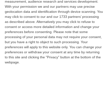
measurement, audience research and services development.
07 Agosto, 22:35
With your permission we and our partners may use precise
geolocation data and identification through device scanning. You
Basilica Dell’Immacolata Concezione Di Catanzaro, Ferro:
may click to consent to our and our 1733 partners’ processing
«finanziamento Da 800 Milioni Di Euro»
as described above. Alternatively you may click to refuse to
“CATANZARO «Con un importante finanziamento di 800 mila euro, si potrà
consent or access more detailed information and change your
dare avvio agli attesi lavori di ristrutturazione della Basilica dell…
preferences before consenting.
Please note that some
07 Agosto, 22:02
processing of your personal data may not require your consent,
but you have a right to object to such processing. Your
Renzi: «Conte? Sarebbe Delittuoso Vannaccizzare La Coalizione»
preferences will apply to this website only. You can change your
preferences or withdraw your consent at any time by returning
“ROMA «Conte sta giocando la sua partita, vedremo se le primarie si
to this site and clicking the "Privacy" button at the bottom of the
faranno, quando e con che formato, se a due Conte-Schlein o se ci
webpage.
sarann…
07 Agosto, 21:35
Meteo, Altri 10 Giorni Di Caldo Estremo
“ROMA La tregua varrà fino a domani: dopo il record di ieri con il bollino
rosso per tutte le 27 città monitorate e oggi con 26 allerte mass…
07 Agosto, 20:33